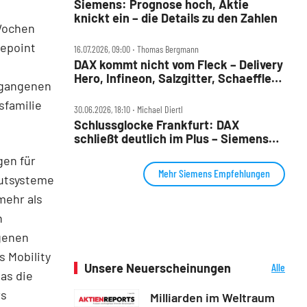
Siemens: Prognose hoch, Aktie
knickt ein – die Details zu den Zahlen
Wochen
gepoint
16.07.2026, 09:00 ‧ Thomas Bergmann
DAX kommt nicht vom Fleck – Delivery
Hero, Infineon, Salzgitter, Schaeffler,
ergangenen
Siemens und VW im Check
sfamilie
30.06.2026, 18:10 ‧ Michael Diertl
Schlussglocke Frankfurt: DAX
schließt deutlich im Plus – Siemens
Energy an der Spitze
gen für
Mehr Siemens Empfehlungen
autsysteme
mehr als
n
genen
s Mobility
Unsere Neuerscheinungen
Alle
as die
Neuerscheinungen
rs
Milliarden im Weltraum