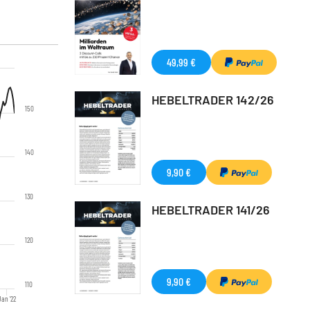
49,99 €
HEBELTRADER 142/26
150
140
9,90 €
130
HEBELTRADER 141/26
120
9,90 €
110
Jan '22