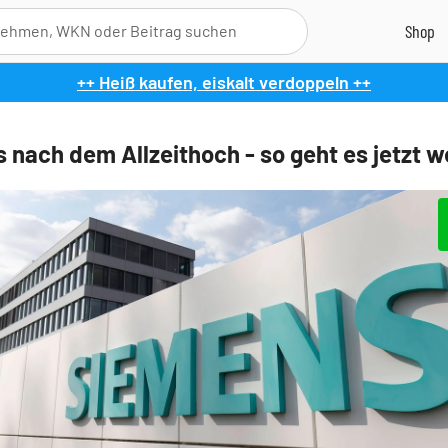
++ Heiß kaufen, eiskalt verdoppeln ++
 nach dem Allzeithoch - so geht es jetzt w