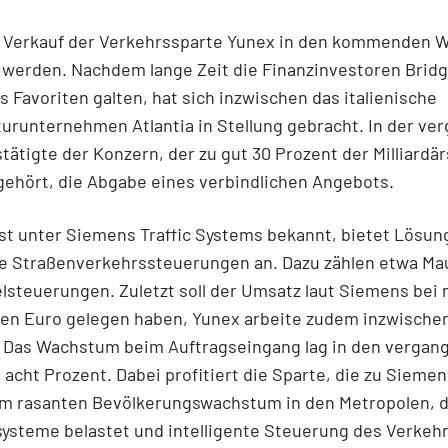
er Verkauf der Verkehrssparte Yunex in den kommenden 
 werden. Nachdem lange Zeit die Finanzinvestoren Brid
s Favoriten galten, hat sich inzwischen das italienische
turunternehmen Atlantia in Stellung gebracht. In der v
ätigte der Konzern, der zu gut 30 Prozent der Milliardär
ehört, die Abgabe eines verbindlichen Angebots.
st unter Siemens Traffic Systems bekannt, bietet Lösun
nte Straßenverkehrssteuerungen an. Dazu zählen etwa M
steuerungen. Zuletzt soll der Umsatz laut Siemens bei 
nen Euro gelegen haben, Yunex arbeite zudem inzwische
l. Das Wachstum beim Auftragseingang lag in den vergan
 acht Prozent. Dabei profitiert die Sparte, die zu Siemen
om rasanten Bevölkerungswachstum in den Metropolen, d
ysteme belastet und intelligente Steuerung des Verkeh