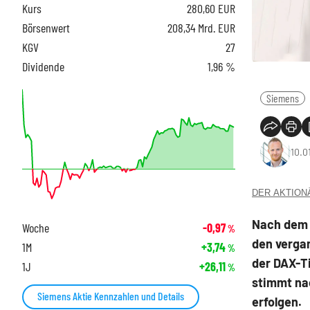
Kurs
280,60
EUR
Börsenwert
208,34 Mrd. EUR
KGV
27
Dividende
1,96 %
Siemens
10.0
DER AKTIONÄR
Nach dem 
Woche
-0,97
%
den verga
1M
+3,74
%
der DAX-Ti
1J
+26,11
%
stimmt nac
Siemens Aktie Kennzahlen und Details
erfolgen.