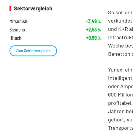
Sektorvergleich
So soll d
verkündet
Mitsubishi
+3,49
%
und KKR al
Siemens
+2,53
%
Infrastruk
Hitachi
+0,99
%
Woche best
Zum Sektorvergleich
Benetton g
Yunex, ein
intellige
oder Ampel
600 Millio
profitabe
Jahren bei
gehört, v
Transports