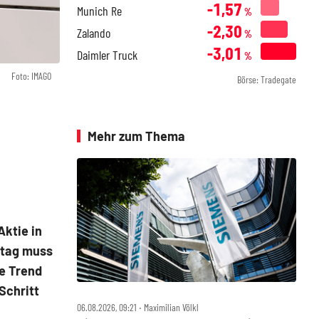
-1,57
Munich Re
%
-2,30
Zalando
%
-3,01
Daimler Truck
%
Foto: IMAGO
Börse: Tradegate
Mehr zum Thema
ktie in
ntag muss
te Trend
Schritt
06.08.2026, 09:21 ‧ Maximilian Völkl