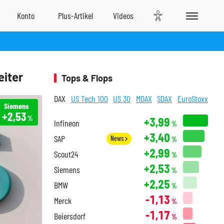
eiter
Tops & Flops
DAX
US Tech 100
US 30
MDAX
SDAX
EuroStoxx
Siemens
+2,53
%
+3,99
Infineon
%
+3,40
SAP
News
%
+2,99
Scout24
%
+2,53
Siemens
%
+2,25
BMW
%
-1,13
Merck
%
-1,17
Beiersdorf
%