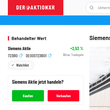
Siemens
Behandelter Wert
Siemens Aktie
+2,53
%
Börse:
Tradegate
723610
DE0007236101
Watchlist
Siemens
Aktie jetzt handeln?
Kaufen
Verkaufen