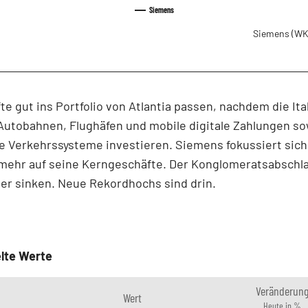
Siemens
Siemens
(WK
te gut ins Portfolio von Atlantia passen, nachdem die Ita
Autobahnen, Flughäfen und mobile digitale Zahlungen so
te Verkehrssysteme investieren. Siemens fokussiert sich
mehr auf seine Kerngeschäfte. Der Konglomeratsabschla
er sinken. Neue Rekordhochs sind drin.
lte Werte
Veränderun
Wert
Heute in %