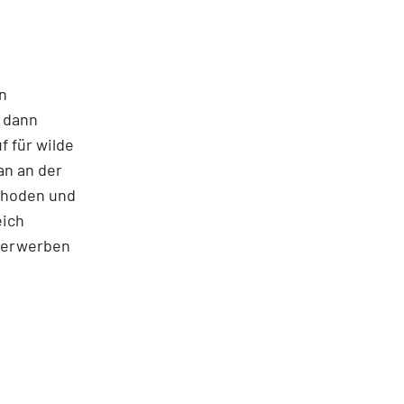
en
 dann
f für wilde
an an der
ethoden und
eich
n erwerben