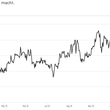
 macht.
Mär '21
Mai '21
Jul '21
Sep '21
Nov '21