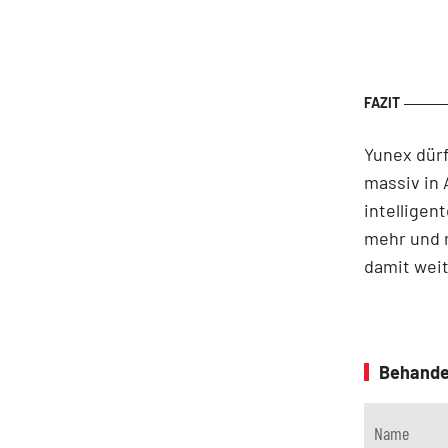
Yunex dürf
massiv in 
intelligen
mehr und 
damit weit
Behande
Name