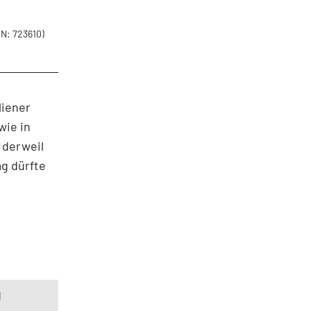
N: 723610)
liener
wie in
 derweil
g dürfte
g