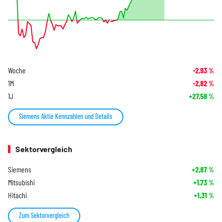
Woche
-2,93
%
1M
-2,82
%
1J
+27,58
%
Siemens Aktie Kennzahlen und Details
Sektorvergleich
Siemens
+2,87
%
Mitsubishi
+1,73
%
Hitachi
+1,31
%
Zum Sektorvergleich