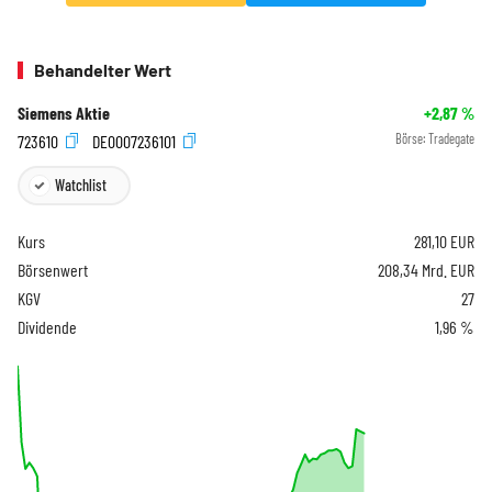
Behandelter Wert
Siemens Aktie
+2,87
%
723610
DE0007236101
Börse:
Tradegate
Watchlist
Kurs
281,10
EUR
Börsenwert
208,34 Mrd. EUR
KGV
27
Dividende
1,96 %