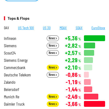
Tops & Flops
DAX
US Tech 100
US 30
MDAX
SDAX
EuroStoxx
+5,36
Infineon
News
%
+2,82
Siemens
News
%
+2,57
Scout24
News
%
+2,29
Siemens Energy
%
+2,10
Commerzbank
News
%
-0,86
Deutsche Telekom
News
%
-1,19
Zalando
%
-1,44
Beiersdorf
%
-2,49
Munich Re
News
%
-3,66
Daimler Truck
News
%