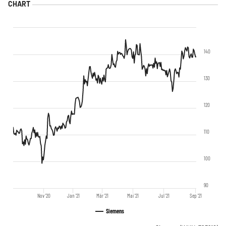
140
130
120
110
100
90
Nov '20
Jan '21
Mär '21
Mai '21
Jul '21
Sep '21
Siemens