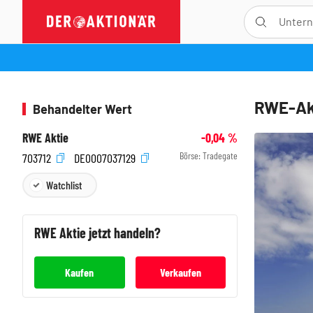
RWE-Akt
Behandelter Wert
RWE Aktie
-0,04
%
Börse:
Tradegate
703712
DE0007037129
Watchlist
RWE
Aktie jetzt handeln?
Kaufen
Verkaufen