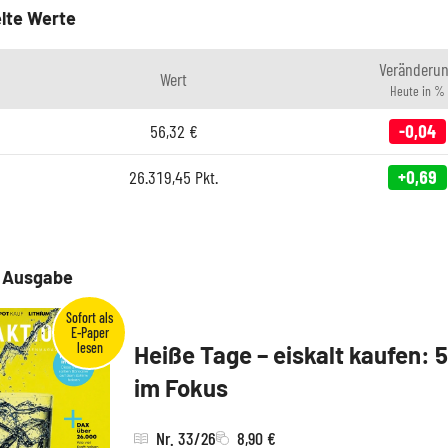
lte Werte
Veränderu
Wert
Heute in %
56,32
€
-0,04
26.319,45
Pkt.
+0,69
e Ausgabe
Heiße Tage – eiskalt kaufen: 
im Fokus
Nr. 33/26
8,90 €