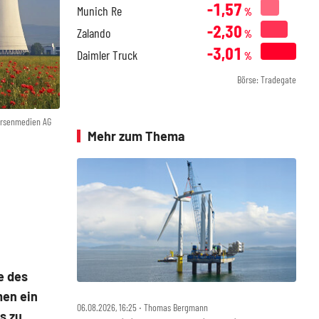
-1,57
Munich Re
%
-2,30
Zalando
%
-3,01
Daimler Truck
%
Börse: Tradegate
örsenmedien AG
Mehr zum Thema
e des
men ein
06.08.2026, 16:25 ‧ Thomas Bergmann
s zu