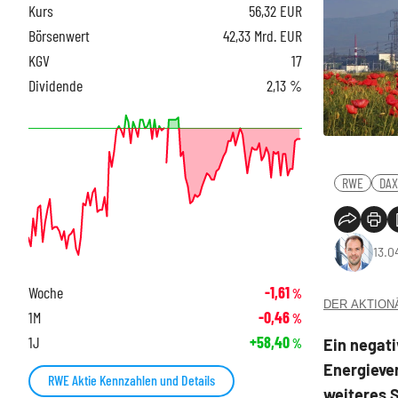
Kurs
56,32
EUR
Börsenwert
42,33 Mrd. EUR
KGV
17
Dividende
2,13 %
RWE
DAX
13.0
Woche
-1,61
%
DER AKTIONÄR
1M
-0,46
%
1J
+58,40
Ein negat
%
Energieve
RWE Aktie Kennzahlen und Details
weiteres 