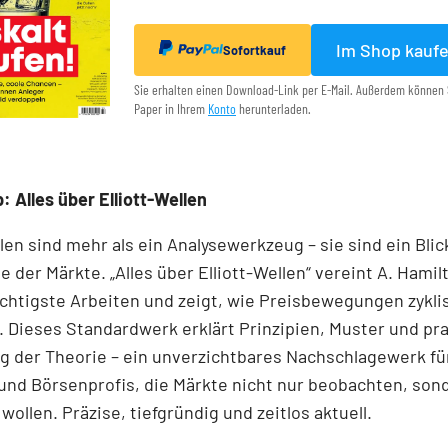
Im Shop kauf
Sofortkauf
Sie erhalten einen Download-Link per E-Mail. Außerdem können 
Paper in Ihrem
Konto
herunterladen.
: Alles über Elliott-Wellen
llen sind mehr als ein Analysewerkzeug – sie sind ein Blick
e der Märkte. „Alles über Elliott-Wellen“ vereint A. Hamil
chtigste Arbeiten und zeigt, wie Preisbewegungen zykli
 Dieses Standardwerk erklärt Prinzipien, Muster und pr
 der Theorie – ein unverzichtbares Nachschlagewerk für
und Börsenprofis, die Märkte nicht nur beobachten, son
wollen. Präzise, tiefgründig und zeitlos aktuell.