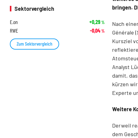
bringen. 
Sektorvergleich
E.on
+0,29
%
Nach eine
RWE
-0,04
%
Générale (
Kursziel v
Zum Sektorvergleich
reflektier
Atomsteue
Analyst L
damit, das
kürzen wir
Experte u
Weitere K
Derweil r
dem Geschä