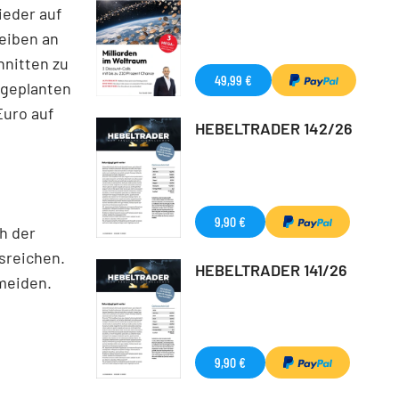
eder auf
reiben an
hnitten zu
49,99 €
 geplanten
Euro auf
HEBELTRADER 142/26
9,90 €
h der
sreichen.
HEBELTRADER 141/26
 meiden.
9,90 €