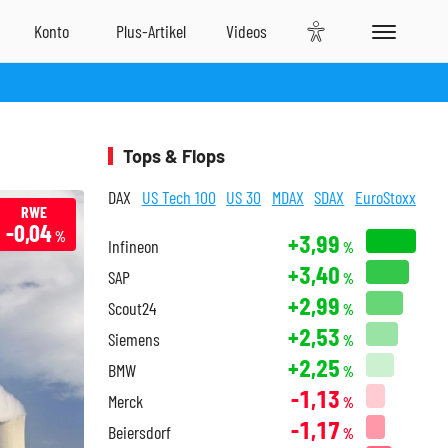
Tops & Flops
DAX
US Tech 100
US 30
MDAX
SDAX
EuroStoxx
RWE
-0,04
%
+3,99
Infineon
%
+3,40
SAP
%
+2,99
Scout24
%
+2,53
Siemens
%
+2,25
BMW
%
-1,13
Merck
%
-1,17
Beiersdorf
%