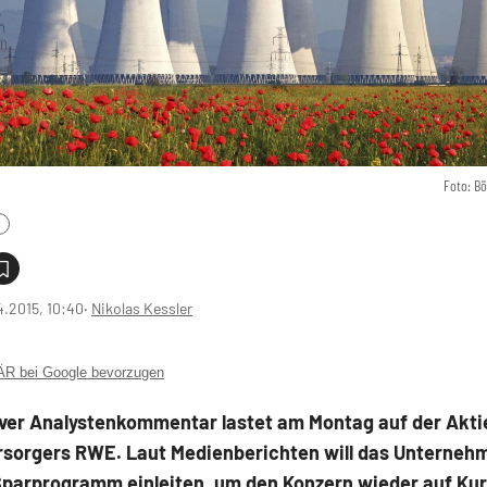
Foto: B
4.2015, 10:40
‧
Nikolas Kessler
 bei Google bevorzugen
iver Analystenkommentar lastet am Montag auf der Akti
rsorgers RWE. Laut Medienberichten will das Unterneh
Sparprogramm einleiten, um den Konzern wieder auf Kur