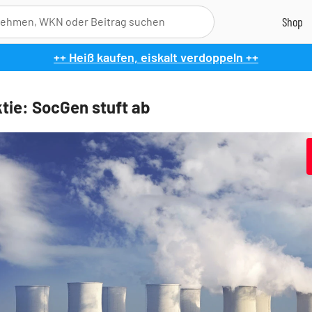
++ Heiß kaufen, eiskalt verdoppeln ++
ie: SocGen stuft ab