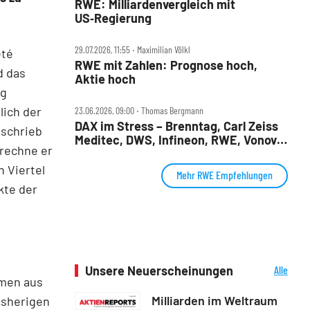
RWE: Milliardenvergleich mit
US‑Regierung
29.07.2026, 11:55 ‧ Maximilian Völkl
été
RWE mit Zahlen: Prognose hoch,
d das
Aktie hoch
ng
lich der
23.06.2026, 09:00 ‧ Thomas Bergmann
DAX im Stress – Brenntag, Carl Zeiss
 schrieb
Meditec, DWS, Infineon, RWE, Vonovia
rechne er
im Check
n Viertel
Mehr RWE Empfehlungen
kte der
Unsere Neuerscheinungen
Alle
hmen aus
Neuerscheinungen
Milliarden im Weltraum
isherigen