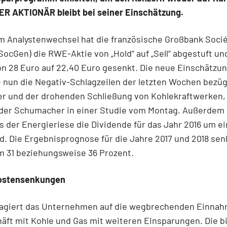
DER AKTIONÄR bleibt bei seiner Einschätzung.
m Analystenwechsel hat die französische Großbank Soci
SocGen) die RWE-Aktie von „Hold“ auf „Sell“ abgestuft un
on 28 Euro auf 22,40 Euro gesenkt. Die neue Einschätzu
e nun die Negativ-Schlagzeilen der letzten Wochen bezüg
r und der drohenden Schließung von Kohlekraftwerken,
üder Schumacher in einer Studie vom Montag. Außerdem 
s der Energieriese die Dividende für das Jahr 2016 um ei
d. Die Ergebnisprognose für die Jahre 2017 und 2018 sen
m 31 beziehungsweise 36 Prozent.
ostensenkungen
eagiert das Unternehmen auf die wegbrechenden Einna
ft mit Kohle und Gas mit weiteren Einsparungen. Die b