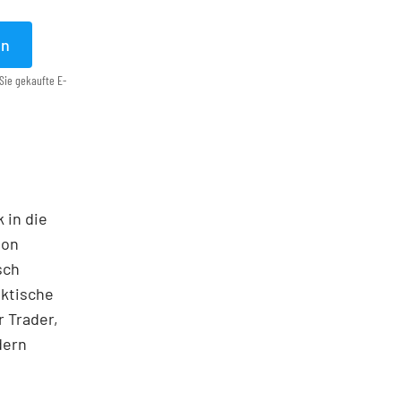
en
Sie gekaufte E-
 in die
ton
sch
aktische
 Trader,
dern