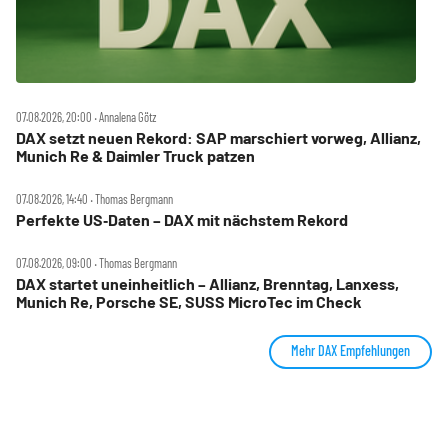
07.08.2026, 20:00 ‧ Annalena Götz
DAX setzt neuen Rekord: SAP marschiert vorweg, Allianz,
Munich Re & Daimler Truck patzen
07.08.2026, 14:40 ‧ Thomas Bergmann
Perfekte US‑Daten – DAX mit nächstem Rekord
07.08.2026, 09:00 ‧ Thomas Bergmann
DAX startet uneinheitlich – Allianz, Brenntag, Lanxess,
Munich Re, Porsche SE, SUSS MicroTec im Check
Mehr DAX Empfehlungen