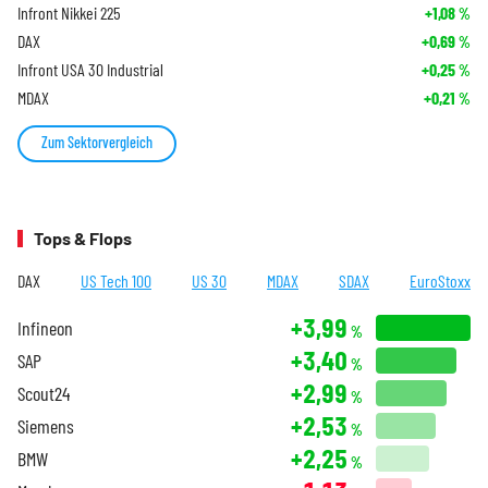
Infront Nikkei 225
+1,08
%
DAX
+0,69
%
Infront USA 30 Industrial
+0,25
%
MDAX
+0,21
%
Zum Sektorvergleich
Tops & Flops
DAX
US Tech 100
US 30
MDAX
SDAX
EuroStoxx
+3,99
Infineon
%
+3,40
SAP
%
+2,99
Scout24
%
+2,53
Siemens
%
+2,25
BMW
%