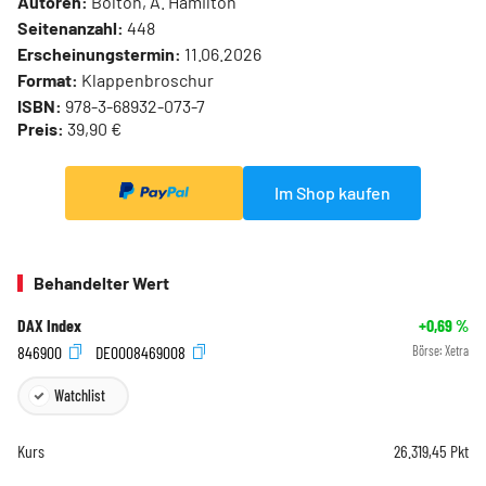
Autoren:
Bolton, A. Hamilton
Seitenanzahl:
448
Erscheinungstermin:
11.06.2026
Format:
Klappenbroschur
ISBN:
978-3-68932-073-7
Preis:
39,90 €
Im Shop kaufen
Behandelter Wert
DAX Index
+0,69
%
846900
DE0008469008
Börse:
Xetra
Watchlist
Kurs
26.319,45
Pkt