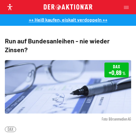
++ Heiß kaufen, eiskalt verdoppeln ++
Run auf Bundesanleihen - nie wieder
Zinsen?
DAX
+0,69
%
Foto: Börsenmedien AG
DAX