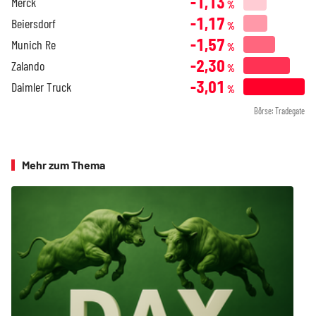
-1,13
Merck
%
-1,17
Beiersdorf
%
-1,57
Munich Re
%
-2,30
Zalando
%
-3,01
Daimler Truck
%
Börse: Tradegate
Mehr zum Thema