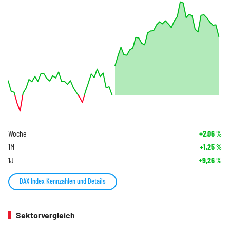
Woche
+2,06
%
1M
+1,25
%
1J
+9,26
%
DAX Index Kennzahlen und Details
Sektorvergleich