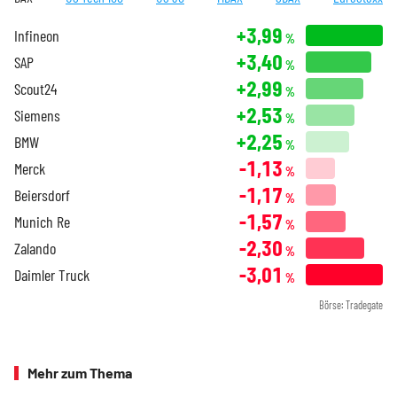
+3,99
Infineon
%
+3,40
SAP
%
+2,99
Scout24
%
+2,53
Siemens
%
+2,25
BMW
%
-1,13
Merck
%
-1,17
Beiersdorf
%
-1,57
Munich Re
%
-2,30
Zalando
%
-3,01
Daimler Truck
%
Börse: Tradegate
Mehr zum Thema