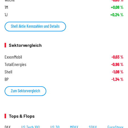
1M
+0,08
%
1J
+0,24
%
Shell Aktie Kennzahlen und Details
Sektorvergleich
ExxonMobil
-0,03
%
TotalEnergies
-0,96
%
Shell
-1,08
%
BP
-1,34
%
Zum Sektorvergleich
Tops & Flops
DAX
US Tech 100
US 30
MDAX
SDAX
EuroStoxx