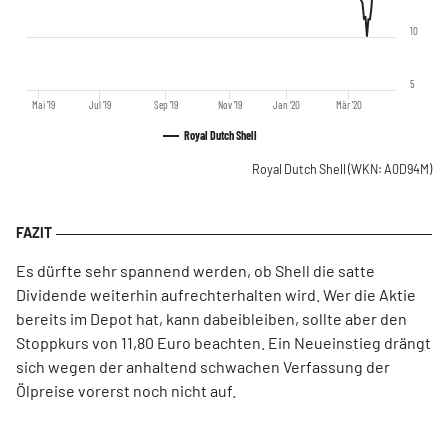
10
5
Mai '19
Jul '19
Sep '19
Nov '19
Jan '20
Mär '20
Royal Dutch Shell
Royal Dutch Shell
(WKN: A0D94M)
Es dürfte sehr spannend werden, ob Shell die satte
Dividende weiterhin aufrechterhalten wird. Wer die Aktie
bereits im Depot hat, kann dabeibleiben, sollte aber den
Stoppkurs von 11,80 Euro beachten. Ein Neueinstieg drängt
sich wegen der anhaltend schwachen Verfassung der
Ölpreise vorerst noch nicht auf.