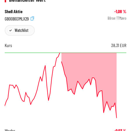
Shell Aktie
-1,08
%
GB00B03MLX29
Börse:
TTMzero
Watchlist
Kurs
38,31
EUR
Woche
-0,03
%