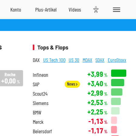
s
Tops & Flops
DAX
US Tech 100
US 30
MDAX
SDAX
EuroStoxx
+3,99
Roche
Infineon
%
+0,00
+3,40
%
SAP
News
%
+2,99
Scout24
%
+2,53
Siemens
%
+2,25
BMW
%
-1,13
Merck
%
-1,17
Beiersdorf
%