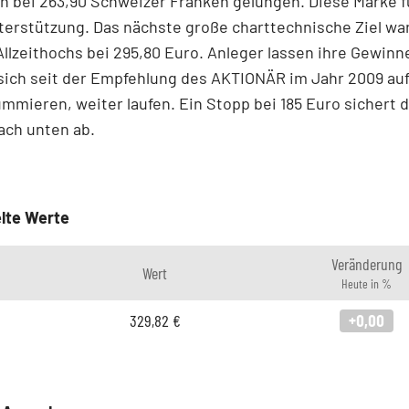
 bei 263,90 Schweizer Franken gelungen. Diese Marke f
terstützung. Das nächste große charttechnische Ziel war
llzeithochs bei 295,80 Euro. Anleger lassen ihre Gewinn
 sich seit der Empfehlung des AKTIONÄR im Jahr 2009 auf
mmieren, weiter laufen. Ein Stopp bei 185 Euro sichert d
ach unten ab.
lte Werte
Veränderung
Wert
Heute in %
329,82
€
+0,00