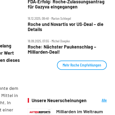
FDA‑Erfolg: Roche‑Zulassungsantrag
für Gazyva eingegangen
18.12.2025, 08:48 ‧ Marion Schlegel
Roche und Novartis vor US‑Deal – die
Details
18.09.2025, 07:55 ‧ Michel Doepke
gelang
Roche: Nächster Paukenschlag –
Milliarden‑Deal!
er Wert
ten dieses
Mehr Roche Empfehlungen
onnte dem
Mittel in
Unsere Neuerscheinungen
Alle
ht. In
Neuerscheinungen
t einer
Milliarden im Weltraum