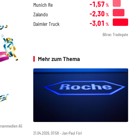
-1,57
Munich Re
%
-2,30
Zalando
%
-3,01
Daimler Truck
%
Börse: Tradegate
Mehr zum Thema
örsenmedien AG
21.04.2026, 07:58 ‧ Jan-Paul Fóri