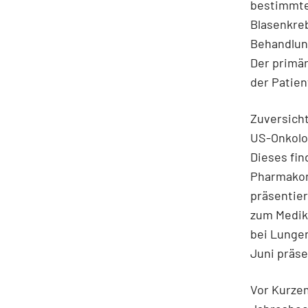
bestimmte
Blasenkreb
Behandlung
Der primä
der Patien
Zuversicht
US-Onkolog
Dieses fin
Pharmakon
präsentier
zum Medik
bei Lunge
Juni präse
Vor Kurzem