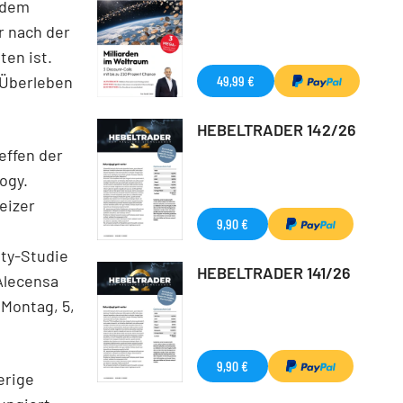
ndem
r nach der
ten ist.
 Überleben
49,99 €
HEBELTRADER 142/26
effen der
ogy.
weizer
9,90 €
ity-Studie
HEBELTRADER 141/26
Alecensa
Montag, 5,
9,90 €
erige