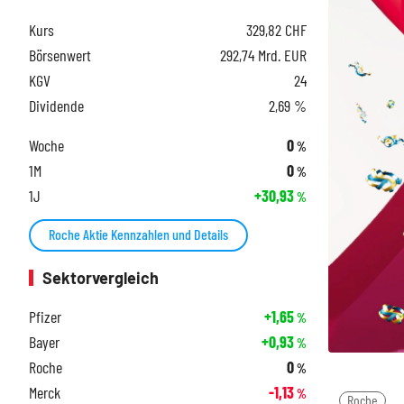
Kurs
329,82
CHF
Börsenwert
292,74 Mrd. EUR
KGV
24
Dividende
2,69 %
Woche
0
%
1M
0
%
1J
+30,93
%
Roche Aktie Kennzahlen und Details
Sektorvergleich
Pfizer
+1,65
%
Bayer
+0,93
%
Roche
0
%
Merck
-1,13
%
Roche