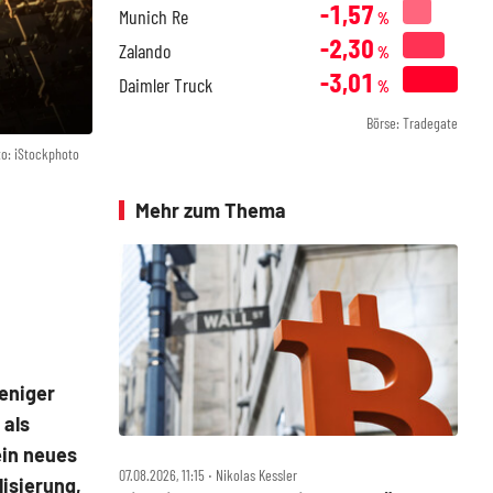
-1,57
Munich Re
%
-2,30
Zalando
%
-3,01
Daimler Truck
%
Börse: Tradegate
to: iStockphoto
Mehr zum Thema
weniger
 als
ein neues
07.08.2026, 11:15 ‧ Nikolas Kessler
lisierung,