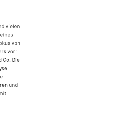
nd vielen
seines
Fokus von
rk vor:
 Co. Die
yse
ie
oren und
mit