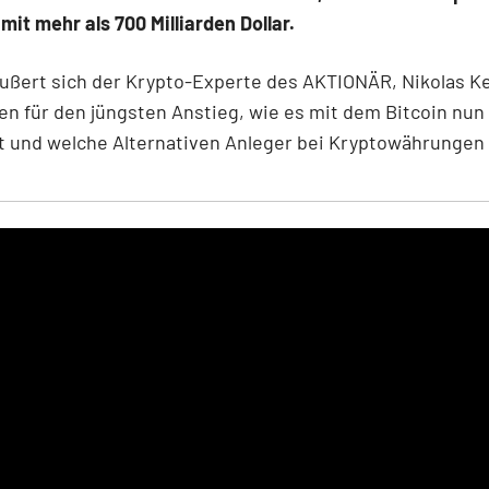
mit mehr als 700 Milliarden Dollar.
ußert sich der Krypto-Experte des AKTIONÄR, Nikolas Ke
n für den jüngsten Anstieg, wie es mit dem Bitcoin nun
t und welche Alternativen Anleger bei Kryptowährungen