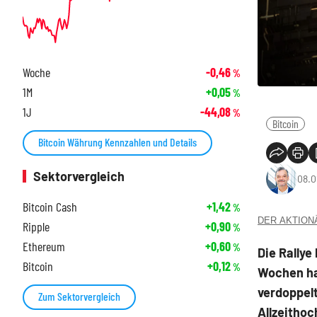
Woche
-0,46
%
1M
+0,05
%
1J
-44,08
%
Bitcoin
Bitcoin Währung Kennzahlen und Details
Sektorvergleich
08.0
Bitcoin Cash
+1,42
%
DER AKTIONÄR
Ripple
+0,90
%
Ethereum
+0,60
%
Die Rallye
Bitcoin
+0,12
%
Wochen ha
verdoppelt
Zum Sektorvergleich
Allzeithoc