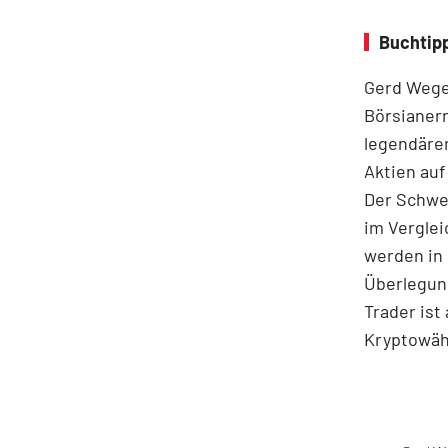
Buchtip
Gerd Weger
Börsianern
legendären
Aktien auf
Der Schwer
im Ver­gle
werden in 
Überlegung
Trader ist
Kryptowä