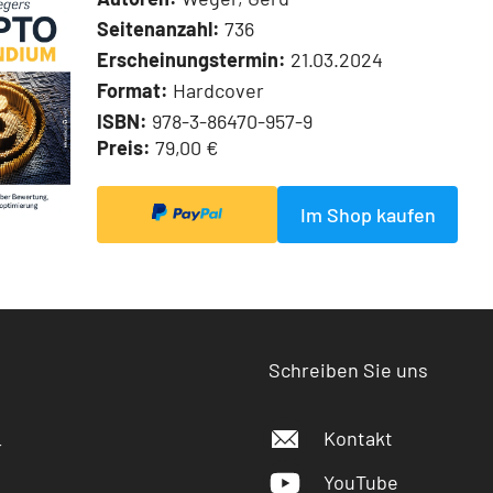
Seitenanzahl:
736
Erscheinungstermin:
21.03.2024
Format:
Hardcover
ISBN:
978-3-86470-957-9
Preis:
79,00 €
Im Shop kaufen
Schreiben Sie uns
Kontakt
r
YouTube