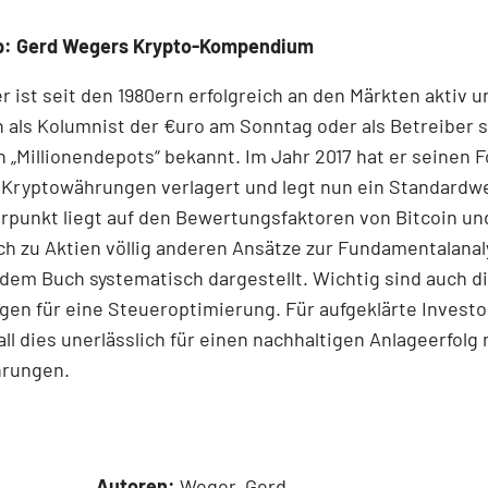
p: Gerd Wegers Krypto-Kompendium
 ist seit den 1980ern erfolgreich an den Märkten aktiv u
 als Kolumnist der €uro am Sonntag oder als Betreiber 
 „Millionen­depots“ bekannt. Im Jahr 2017 hat er seinen 
 Kryptowährungen verlagert und legt nun ein Standardwe
punkt liegt auf den Bewertungsfaktoren von Bitcoin und
ich zu Aktien völlig anderen Ansätze zur Fundamentalanal
dem Buch systematisch dargestellt. Wichtig sind auch d
en für eine Steueroptimierung. Für aufgeklärte Invest
 all dies unerlässlich für einen nachhaltigen Anlageerfolg 
hrungen.
Autoren:
Weger, Gerd