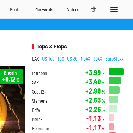
Tops & Flops
DAX
US Tech 100
US 30
MDAX
SDAX
EuroStoxx
+3,99
Bitcoin
Infineon
%
+0,12
+3,40
%
SAP
%
+2,99
Scout24
%
+2,53
Siemens
%
+2,25
BMW
%
-1,13
Merck
%
-1,17
Beiersdorf
%