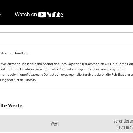
Interessenkonflikte:
dsvorsitzende und Mehrheitsinhaber der Herausgeberin Börsenmedien AG, Herr Bernd Fört
und mittelbar Positionen über die in der Publikation angesprochenen nachfolgenden
mente oder hierauf bezogene Derivate eingegangen, die durch die durch die Publikation re
ung profitieren: Bitcoin.
lte Werte
Veränderu
Wert
Heute in %