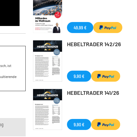
49,99 €
HEBELTRADER 142/26
sch, ist
9,90 €
sultierende
HEBELTRADER 141/26
ng
9,90 €