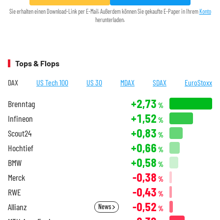
Sie erhalten einen Download-Link per E-Mail. Außerdem können Sie gekaufte E-Paper in Ihrem
Konto
herunterladen.
Tops & Flops
DAX
US Tech 100
US 30
MDAX
SDAX
EuroStoxx
+2,73
Brenntag
%
+1,52
Infineon
%
+0,83
Scout24
%
+0,66
Hochtief
%
+0,58
BMW
%
-0,38
Merck
%
-0,43
RWE
%
-0,52
Allianz
News
%