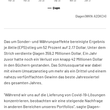
Mär '20
Mai '20
Jul '20
Sep '20
Nov '20
Jan '21
Qiagen
Qiagen
(WKN: A2DKCH)
Das um Sonder- und Währungseffekte bereinigte Ergebnis
je Aktie (EPS) stieg um 52 Prozent auf 2,17 Dollar. Unter dem
Strich verdiente Qiagen 359,2 Millionen Dollar. Ein Jahr
zuvor hatte noch ein Verlust von knapp 42 Millionen Dollar
in den Büchern gestanden. Das Schlussquartal war dabei
mit einem Umsatzanstieg um mehr als ein Drittel und einem
nahezu verfünffachten Gewinn das beste Jahresviertel
des gesamten Jahres.
"Während wir uns auf die Lieferung von Covid-19-Lösungen
konzentrieren, beobachten wir eine steigende Nachfrage
in anderen Bereichen unseres Portfolios", sagte Qiagen-