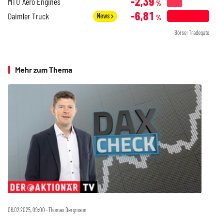
-2,39
MTU Aero Engines
%
-6,81
Daimler Truck
News
%
Börse: Tradegate
Mehr zum Thema
06.02.2025, 09:00 ‧ Thomas Bergmann