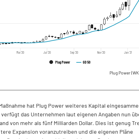
Mai '20
Jul '20
Sep '20
Nov '20
Jan '21
Plug Power
GD 50
Plug Power
(WK
 Maßnahme hat Plug Power weiteres Kapital eingesammel
 verfügt das Unternehmen laut eigenen Angaben nun üb
nd von mehr als fünf Milliarden Dollar. Dies ist genug Tre
itere Expansion voranzutreiben und die eigenen Pläne