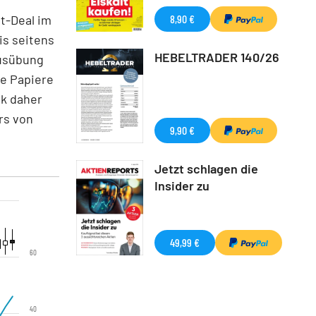
t-Deal im
8,90 €
is seitens
HEBELTRADER 140/26
Ausübung
ie Papiere
k daher
urs von
9,90 €
Jetzt schlagen die
Insider zu
49,99 €
60
40