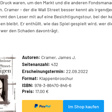
Druck waren, um den Markt und die anderen Fondsmana
n. Cramer – der die Wall Street besser kennt als irgend
mmt den Leser mit auf eine Besichtigungstour, bei der k
en bleibt. Er enthüllt, wie das Spiel gespielt wird, wer d
d wer den Schaden davonträgt.
Autoren:
Cramer, James J.
Seitenanzahl:
432
Erscheinungstermin:
22.09.2022
Format:
Klappenbroschur
ISBN:
978-3-86470-846-6
Preis:
17,00 €
Im Shop kaufen