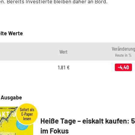
. Bereits Investierte bleiben daher an Bord.
lte Werte
Veränderung
Wert
Heute in %
1,81
€
-4,40
e Ausgabe
Heiße Tage – eiskalt kaufen: 
im Fokus