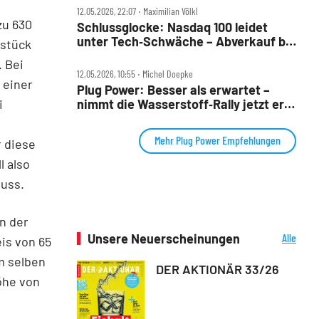
12.05.2026, 22:07 ‧ Maximilian Völkl
zu 630
Schlussglocke: Nasdaq 100 leidet
unter Tech‑Schwäche – Abverkauf bei
tstück
Qualcomm und Co
. Bei
12.05.2026, 10:55 ‧ Michel Doepke
 einer
Plug Power: Besser als erwartet –
i
nimmt die Wasserstoff‑Rally jetzt erst
richtig Fahrt auf?
Mehr Plug Power Empfehlungen
 diese
l also
muss.
an der
Unsere Neuerscheinungen
Alle
is von 65
Neuerscheinungen
m selben
DER AKTIONÄR 33/26
öhe von