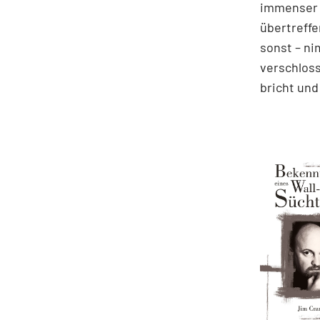
immenser 
übertreffe
sonst – ni
verschloss
bricht un