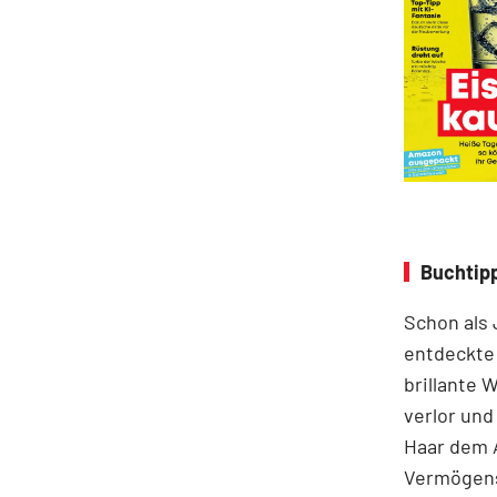
Buchtipp
Schon als
entdeckte 
brillante 
verlor und
Haar dem 
Vermögens