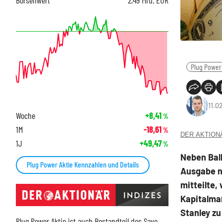
Plug Power
11.0
Woche
+8,41
%
1M
-18,61
%
DER AKTIONÄR
1J
+49,47
%
Neben Ball
Plug Power Aktie Kennzahlen und Details
Ausgabe n
mitteilte,
Kapitalma
Stanley zu
Plug Power Aktie ist auch Bestandteil des
Save