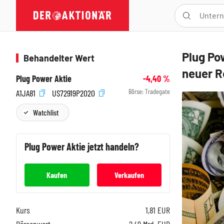
Plug Po
Behandelter Wert
neuer R
Plug Power Aktie
-4,40
%
Börse:
Tradegate
A1JA81
US72919P2020
Watchlist
Plug Power
Aktie jetzt handeln?
Kaufen
Verkaufen
Kurs
1,81
EUR
Börsenwert
2,49 Mrd. EUR