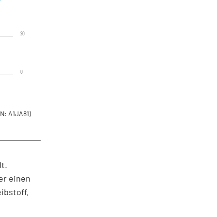
20
0
N: A1JA81)
t.
er einen
ibstoff,