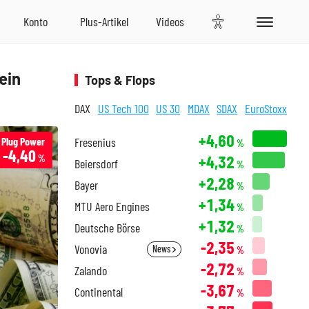
ein
Tops & Flops
DAX
US Tech 100
US 30
MDAX
SDAX
EuroStoxx
+4,60
Plug Power
Fresenius
%
-4,40
+4,32
%
Beiersdorf
%
+2,28
Bayer
%
+1,34
MTU Aero Engines
%
+1,32
Deutsche Börse
%
-2,35
Vonovia
News
%
-2,72
Zalando
%
-3,67
Continental
%