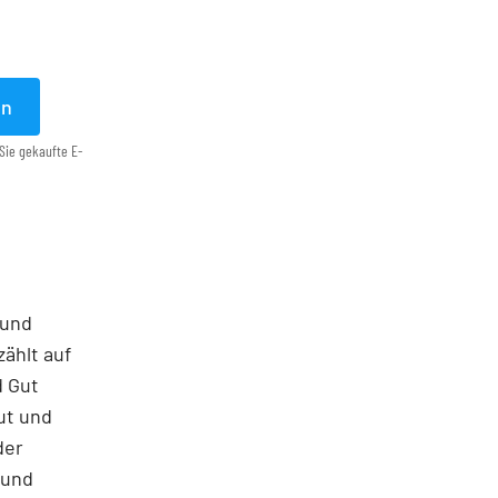
en
Sie gekaufte E-
 und
ählt auf
d Gut
ut und
der
 und