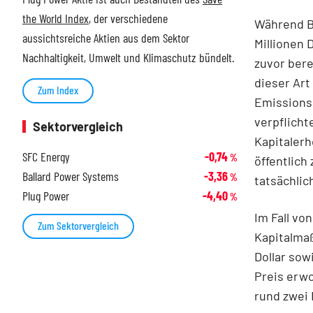
the World Index
, der verschiedene
Während B
aussichtsreiche Aktien aus dem Sektor
Millionen 
Nachhaltigkeit, Umwelt und Klimaschutz bündelt.
zuvor bere
dieser Art
Zum Index
Emissions
verpflicht
Sektorvergleich
Kapitaler
SFC Energy
-0,74
%
öffentlich
Ballard Power Systems
-3,36
%
tatsächlic
Plug Power
-4,40
%
Im Fall vo
Zum Sektorvergleich
Kapitalmaß
Dollar sow
Preis erwo
rund zwei 