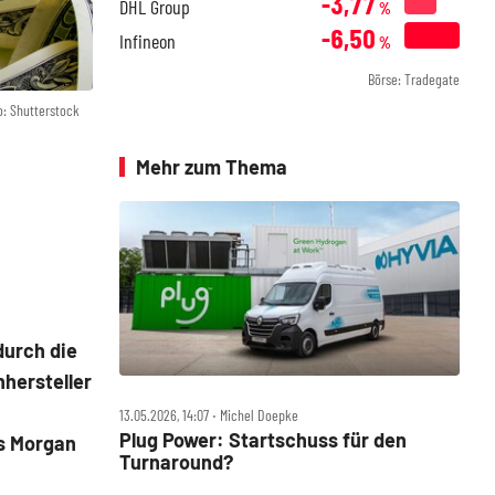
-3,77
DHL Group
%
-6,50
Infineon
%
Börse: Tradegate
o: Shutterstock
Mehr zum Thema
durch die
hersteller
13.05.2026, 14:07 ‧ Michel Doepke
Plug Power: Startschuss für den
s Morgan
Turnaround?