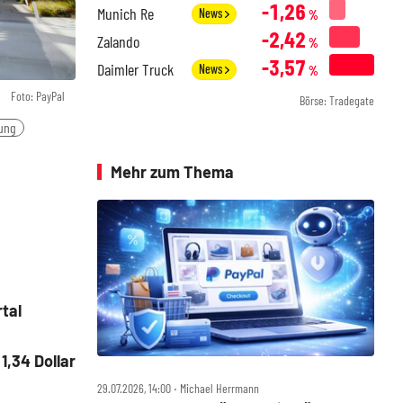
-1,26
Munich Re
News
%
-2,42
Zalando
%
-3,57
Daimler Truck
News
%
Foto: PayPal
Börse: Tradegate
ung
Mehr zum Thema
tal
1,34 Dollar
29.07.2026, 14:00 ‧ Michael Herrmann