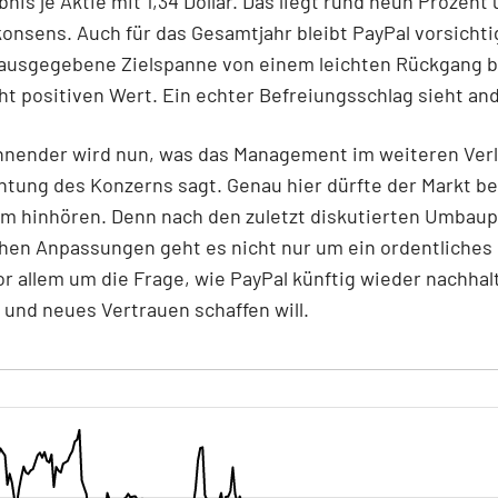
nis je Aktie mit 1,34 Dollar. Das liegt rund neun Prozent
onsens. Auch für das Gesamtjahr bleibt PayPal vorsichti
 ausgegebene Zielspanne von einem leichten Rückgang b
ht positiven Wert. Ein echter Befreiungsschlag sieht an
nender wird nun, was das Management im weiteren Verl
htung des Konzerns sagt. Genau hier dürfte der Markt b
m hinhören. Denn nach den zuletzt diskutierten Umbaup
hen Anpassungen geht es nicht nur um ein ordentliches 
r allem um die Frage, wie PayPal künftig wieder nachhal
und neues Vertrauen schaffen will.