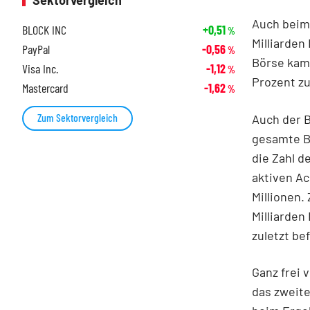
Sektorvergleich
Auch beim 
BLOCK INC
+0,51
%
Milliarden
PayPal
-0,56
%
Börse kam 
Visa Inc.
-1,12
%
Prozent zu
Mastercard
-1,62
%
Zum Sektorvergleich
Auch der B
gesamte Be
die Zahl d
aktiven Ac
Millionen.
Milliarden 
zuletzt be
Ganz frei 
das zweite