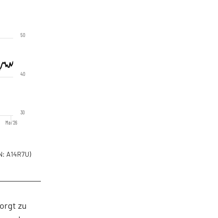
50
40
30
Mai '26
: A14R7U)
orgt zu