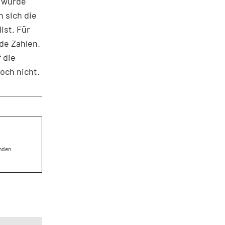
g wurde
 sich die
ist. Für
de Zahlen.
 die
och nicht.
enden