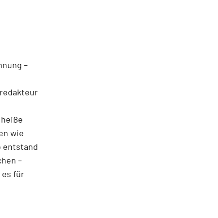
ohnung –
nredakteur
f heiße
en wie
o entstand
chen –
 es für