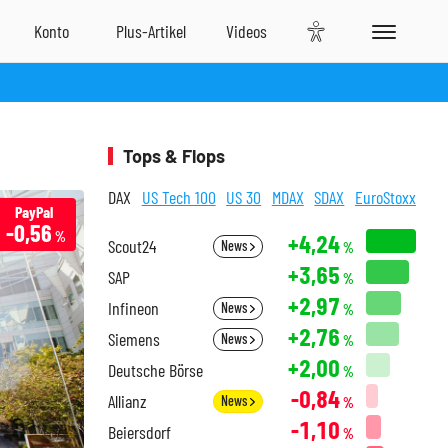
Tops & Flops
DAX
US Tech 100
US 30
MDAX
SDAX
EuroStoxx
PayPal
-0,56
%
+4,24
Scout24
News
%
+3,65
SAP
%
+2,97
Infineon
News
%
+2,76
Siemens
News
%
+2,00
Deutsche Börse
%
-0,84
Allianz
News
%
-1,10
Beiersdorf
%