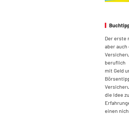
Buchtipp
Der erste 
aber auch 
Versicheru
beruflich
mit Geld u
Börsentip
Versicher
die Idee z
Erfahrunge
einen nich