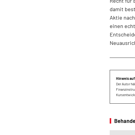
Recht für 
damit best
Aktie nach
einen ech
Entscheide
Neuausrich
Hinweis auf
Der Autor hä
Finanzinstru
Kursentwickl
Behande