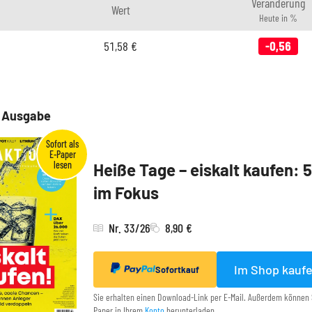
Veränderung
Wert
Heute in %
51,58
€
-0,56
e Ausgabe
Heiße Tage – eiskalt kaufen: 
im Fokus
Nr. 33/26
8,90 €
Im Shop kauf
Sofortkauf
Sie erhalten einen Download-Link per E-Mail. Außerdem können 
Paper in Ihrem
Konto
herunterladen.