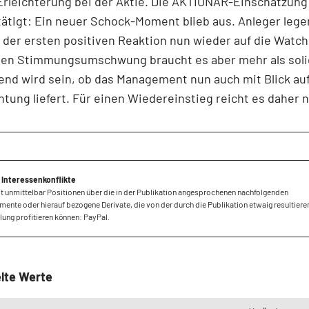
Erleichterung bei der Aktie. Die AKTIONÄR-Einschätzun
ätigt: Ein neuer Schock-Moment blieb aus. Anleger legen
 der ersten positiven Reaktion nun wieder auf die Watchl
ten Stimmungsumschwung braucht es aber mehr als soli
nd wird sein, ob das Management nun auch mit Blick auf
tung liefert. Für einen Wiedereinstieg reicht es daher n
 Interessenkonflikte
lt unmittelbar Positionen über die in der Publikation angesprochenen nachfolgenden
mente oder hierauf bezogene Derivate, die von der durch die Publikation etwaig resultier
ung profitieren können: PayPal.
lte Werte