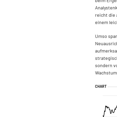
beim Ergeb
Analystenk
reicht die
einem leic
Umso span
Neuausric
aufmerksa
strategisc
sondern vo
Wachstum 