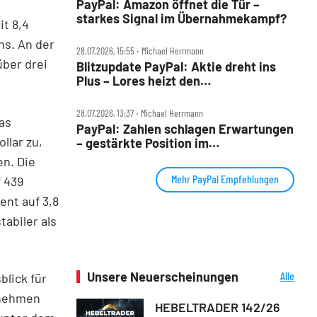
PayPal: Amazon öffnet die Tür –
starkes Signal im Übernahmekampf?
t 8,4
ns. An der
28.07.2026, 15:55 ‧ Michael Herrmann
über drei
Blitzupdate PayPal: Aktie dreht ins
Plus – Lores heizt den
Übernahmepoker an
28.07.2026, 13:37 ‧ Michael Herrmann
Das
PayPal: Zahlen schlagen Erwartungen
llar zu,
– gestärkte Position im
Übernahme‑Poker?
en. Die
Mehr PayPal Empfehlungen
f 439
ent auf 3,8
tabiler als
Unsere Neuerscheinungen
Alle
blick für
Neuerscheinungen
ernehmen
HEBELTRADER 142/26