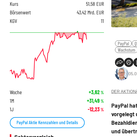
Kurs
51,58
EUR
Börsenwert
43,42 Mrd. EUR
KGV
11
PayPal
Q
Wachstum
05.0
Woche
+3,62
DER AKTIONÄR
%
1M
+31,49
%
PayPal hat
1J
-12,23
%
vorgelegt 
Bezahldien
PayPal Aktie Kennzahlen und Details
und übertr