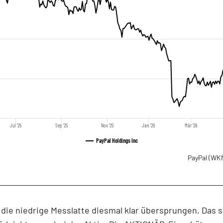
Jul '25
Sep '25
Nov '25
Jan '26
Mär '26
PayPal Holdings Inc
PayPal
(WKN
 die niedrige Messlatte diesmal klar übersprungen. Das s