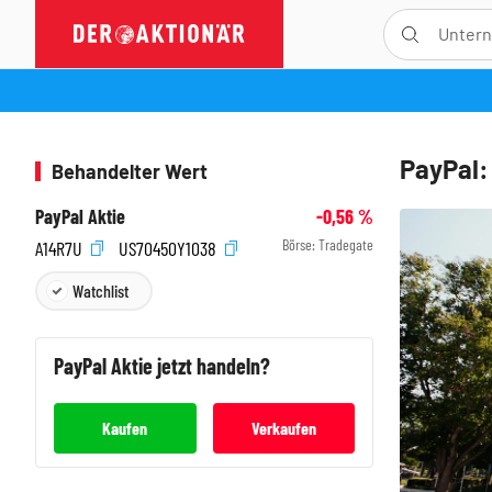
PayPal:
Behandelter Wert
PayPal Aktie
-0,56
%
Börse:
Tradegate
A14R7U
US70450Y1038
Watchlist
PayPal
Aktie jetzt handeln?
Kaufen
Verkaufen