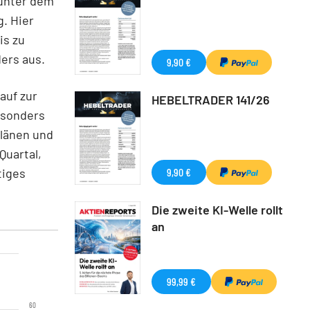
 unter dem
g. Hier
is zu
ders aus.
9,90 €
auf zur
HEBELTRADER 141/26
esonders
länen und
Quartal,
tiges
9,90 €
Die zweite KI-Welle rollt
an
99,99 €
60