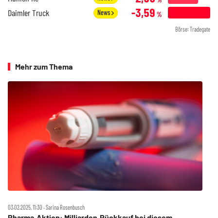
-3,59
Daimler Truck
News
%
Börse: Tradegate
Mehr zum Thema
03.02.2025, 11:30 ‧ Sarina Rosenbusch
Pharma‑Aktien: Milliarden‑Rückkauf bei diesem