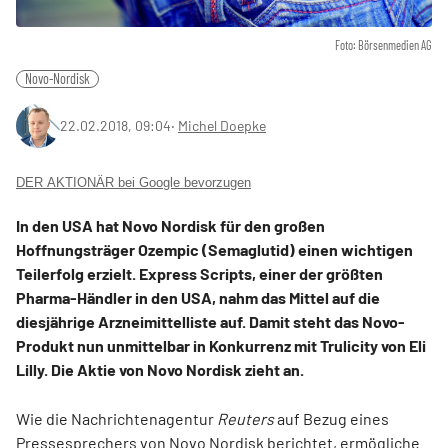
Foto: Börsenmedien AG
Novo-Nordisk
22.02.2018, 09:04
‧
Michel Doepke
DER AKTIONÄR bei Google bevorzugen
In den USA hat Novo Nordisk für den großen
Hoffnungsträger Ozempic (Semaglutid) einen wichtigen
Teilerfolg erzielt. Express Scripts, einer der größten
Pharma-Händler in den USA, nahm das Mittel auf die
diesjährige Arzneimittelliste auf. Damit steht das Novo-
Produkt nun unmittelbar in Konkurrenz mit Trulicity von Eli
Lilly. Die Aktie von Novo Nordisk zieht an.
Wie die Nachrichtenagentur
Reuters
auf Bezug eines
Pressesprechers von Novo Nordisk berichtet, ermögliche