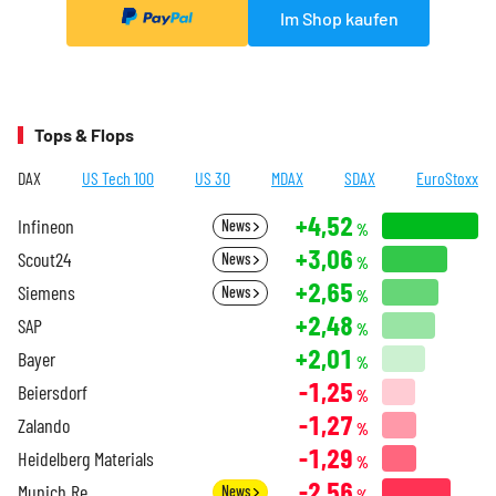
Im Shop kaufen
Tops & Flops
DAX
US Tech 100
US 30
MDAX
SDAX
EuroStoxx
+4,52
Infineon
News
%
+3,06
Scout24
News
%
+2,65
Siemens
News
%
+2,48
SAP
%
+2,01
Bayer
%
-1,25
Beiersdorf
%
-1,27
Zalando
%
-1,29
Heidelberg Materials
%
-2,56
Munich Re
News
%