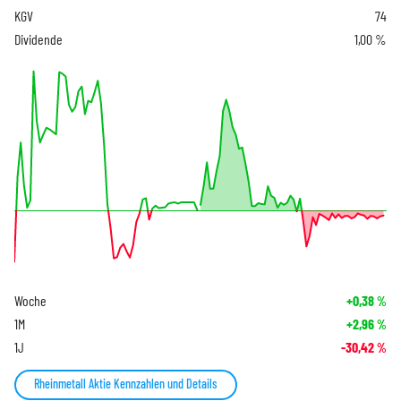
KGV
74
Dividende
1,00 %
Woche
+0,38
%
1M
+2,96
%
1J
-30,42
%
Rheinmetall Aktie Kennzahlen und Details