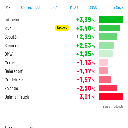
DAX
US Tech 100
US 30
MDAX
SDAX
EuroStoxx
+3,99
Infineon
%
+3,40
SAP
News
%
+2,99
Scout24
%
+2,53
Siemens
%
+2,25
BMW
%
-1,13
Merck
%
-1,17
Beiersdorf
%
-1,57
Munich Re
%
-2,30
Zalando
%
-3,01
Daimler Truck
%
Börse: Tradegate