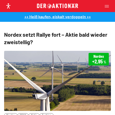
++ Heiß kaufen, eiskalt verdoppeln ++
Nordex setzt Rallye fort – Aktie bald wieder
zweistellig?
Nordex
+2,95
%