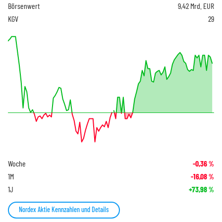
Börsenwert
9,42 Mrd. EUR
KGV
29
Woche
-0,36
%
1M
-16,08
%
1J
+73,98
%
Nordex Aktie Kennzahlen und Details