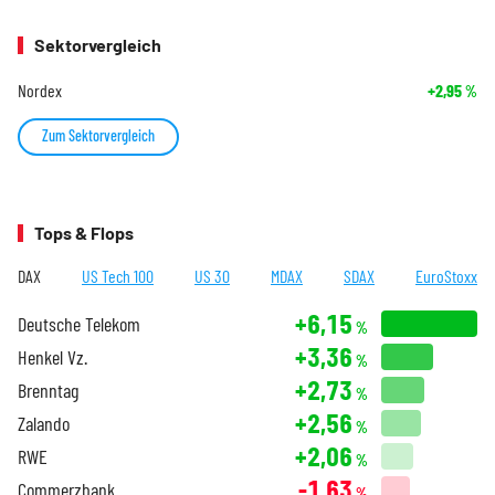
Sektorvergleich
Nordex
+2,95
%
Zum Sektorvergleich
Tops & Flops
DAX
US Tech 100
US 30
MDAX
SDAX
EuroStoxx
+6,15
Deutsche Telekom
%
+3,36
Henkel Vz.
%
+2,73
Brenntag
%
+2,56
Zalando
%
+2,06
RWE
%
-1,63
Commerzbank
%