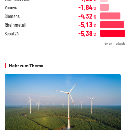
-1,84
Vonovia
%
-4,32
Siemens
%
-5,13
Rheinmetall
%
-5,38
Scout24
%
Börse: Tradegate
Mehr zum Thema