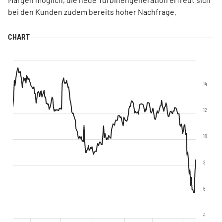
bei den Kunden zudem bereits hoher Nachfrage.
14
12
10
8
6
4