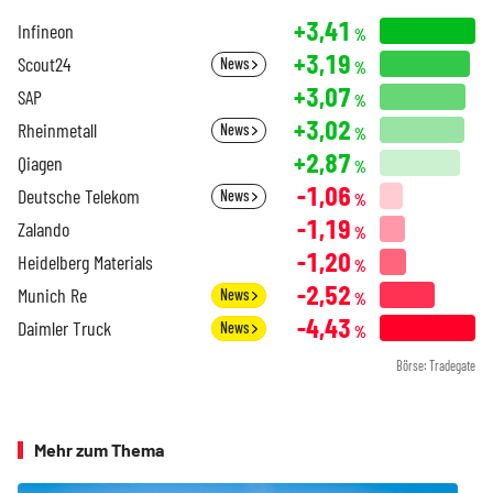
+3,41
Infineon
%
+3,19
Scout24
News
%
+3,07
SAP
%
+3,02
Rheinmetall
News
%
+2,87
Qiagen
%
-1,06
Deutsche Telekom
News
%
-1,19
Zalando
%
-1,20
Heidelberg Materials
%
-2,52
Munich Re
News
%
-4,43
Daimler Truck
News
%
Börse: Tradegate
Mehr zum Thema