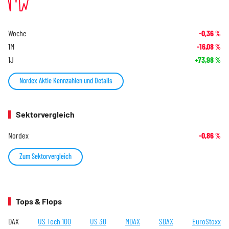
Woche
-0,36
%
1M
-16,08
%
1J
+73,98
%
Nordex Aktie Kennzahlen und Details
Sektorvergleich
Nordex
-0,86
%
Zum Sektorvergleich
Tops & Flops
DAX
US Tech 100
US 30
MDAX
SDAX
EuroStoxx