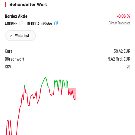
Behandelter Wert
Nordex Aktie
-0,86
%
A0D655
DE000A0D6554
Börse:
Tradegate
Watchlist
Kurs
39,42
EUR
Börsenwert
9,42 Mrd. EUR
KGV
29