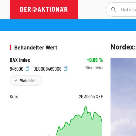
Nordex: 
Behandelter Wert
DAX Index
+0,69
%
Börse:
Xetra
846900
DE0008469008
Watchlist
Kurs
26.319,45
XXP