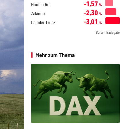
-1,57
Munich Re
%
-2,30
Zalando
%
-3,01
Daimler Truck
%
Börse: Tradegate
Mehr zum Thema