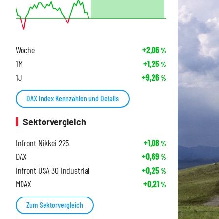
Woche
+2,06
%
1M
+1,25
%
1J
+9,26
%
DAX Index Kennzahlen und Details
Sektorvergleich
Infront Nikkei 225
+1,08
%
DAX
+0,69
%
Infront USA 30 Industrial
+0,25
%
MDAX
+0,21
%
Zum Sektorvergleich