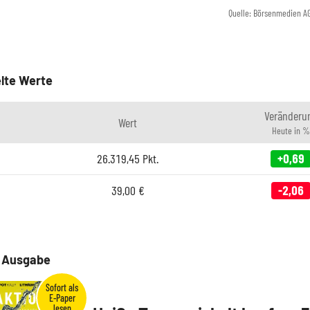
Quelle: Börsenmedien A
lte Werte
Veränderu
Wert
Heute in %
26.319,45
Pkt.
+0,69
39,00
€
-2,06
e Ausgabe