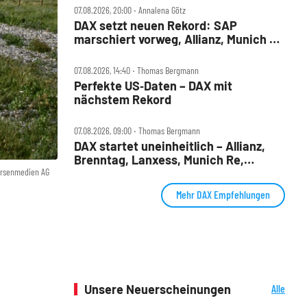
07.08.2026, 20:00 ‧ Annalena Götz
DAX setzt neuen Rekord: SAP
marschiert vorweg, Allianz, Munich Re
& Daimler Truck patzen
07.08.2026, 14:40 ‧ Thomas Bergmann
Perfekte US‑Daten – DAX mit
nächstem Rekord
07.08.2026, 09:00 ‧ Thomas Bergmann
DAX startet uneinheitlich – Allianz,
Brenntag, Lanxess, Munich Re,
örsenmedien AG
Porsche SE, SUSS MicroTec im Check
Mehr DAX Empfehlungen
Unsere Neuerscheinungen
Alle
Neuerscheinungen