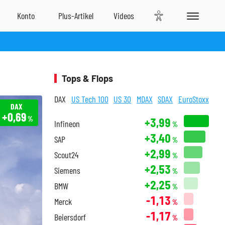
Tops & Flops
DAX
US Tech 100
US 30
MDAX
SDAX
EuroStoxx
DAX
+0,69
%
+3,99
Infineon
%
+3,40
SAP
%
+2,99
Scout24
%
+2,53
Siemens
%
+2,25
BMW
%
-1,13
Merck
%
-1,17
Beiersdorf
%