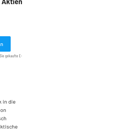
5 Aktien
en
Sie gekaufte E-
 in die
ton
sch
aktische