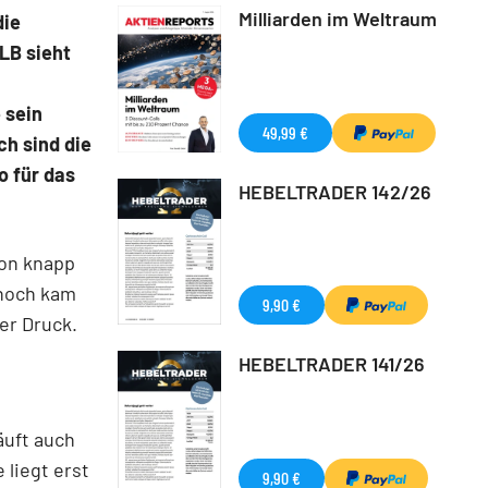
Milliarden im Weltraum
die
LB sieht
 sein
49,99 €
ch sind die
o für das
HEBELTRADER 142/26
von knapp
nnoch kam
9,90 €
er Druck.
HEBELTRADER 141/26
äuft auch
 liegt erst
9,90 €