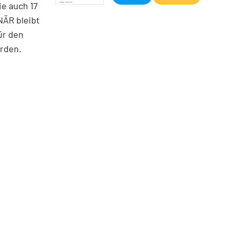
ie auch 17
NÄR bleibt
ür den
rden.