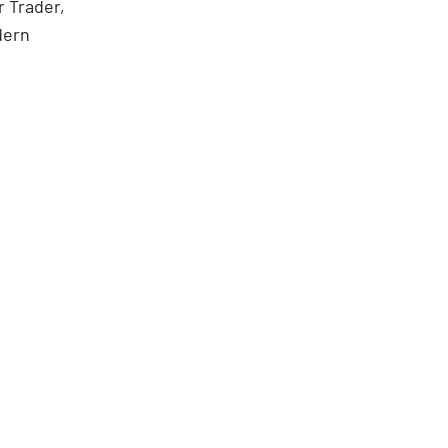
 Trader,
dern