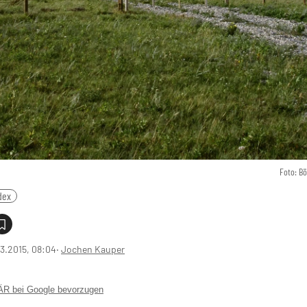
Foto: B
dex
3.2015, 08:04
‧
Jochen Kauper
 bei Google bevorzugen