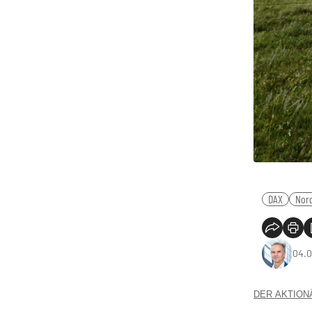
DAX
Nor
04.0
DER AKTIONÄR