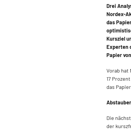
Drei Analy
Nordex-Ak
das Papier
optimistis
Kursziel u
Experten 
Papier vo
Vorab hat 
17 Prozen
das Papie
Abstaube
Die nächst
der kurszf