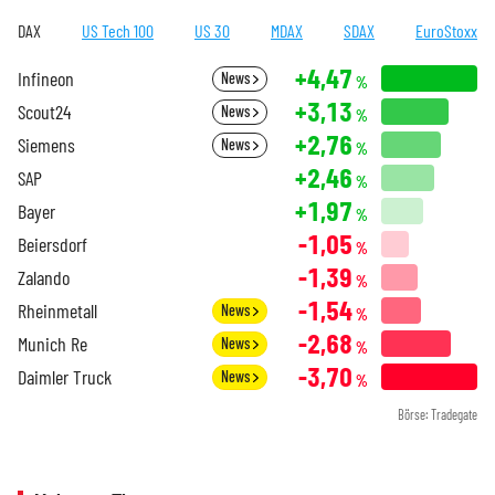
DAX
US Tech 100
US 30
MDAX
SDAX
EuroStoxx
+4,47
Infineon
News
%
+3,13
Scout24
News
%
+2,76
Siemens
News
%
+2,46
SAP
%
+1,97
Bayer
%
-1,05
Beiersdorf
%
-1,39
Zalando
%
-1,54
Rheinmetall
News
%
-2,68
Munich Re
News
%
-3,70
Daimler Truck
News
%
Börse: Tradegate