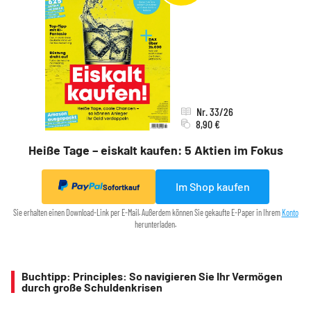
Nr. 33/26
8,90 €
Heiße Tage – eiskalt kaufen: 5 Aktien im Fokus
Im Shop kaufen
Sofortkauf
Sie erhalten einen Download-Link per E-Mail. Außerdem können Sie gekaufte E-Paper in Ihrem
Konto
herunterladen.
Buchtipp: Principles: So navigieren Sie Ihr Vermögen
durch große Schuldenkrisen