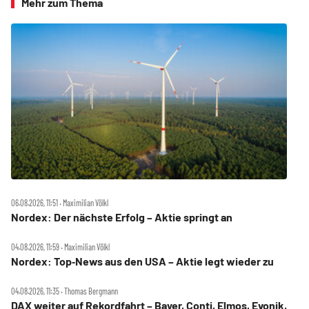
Mehr zum Thema
06.08.2026, 11:51 ‧ Maximilian Völkl
Nordex: Der nächste Erfolg – Aktie springt an
04.08.2026, 11:59 ‧ Maximilian Völkl
Nordex: Top‑News aus den USA – Aktie legt wieder zu
04.08.2026, 11:35 ‧ Thomas Bergmann
DAX weiter auf Rekordfahrt – Bayer, Conti, Elmos, Evonik,