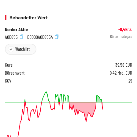
Behandelter Wert
Nordex Aktie
-0,45
%
A0D655
DE000A0D6554
Börse:
Tradegate
Watchlist
Kurs
39,58
EUR
Börsenwert
9,42 Mrd. EUR
KGV
29