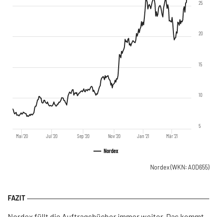
25
20
15
10
5
Mai '20
Jul '20
Sep '20
Nov '20
Jan '21
Mär '21
Nordex
Nordex
(WKN: A0D655)
Nordex füllt die Auftragsbücher immer weiter. Das kommt