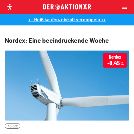
++ Heiß kaufen, eiskalt verdoppeln ++
Nordex: Eine beeindruckende Woche
Nordex
-0,45
%
Nordex