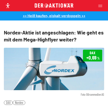
++ Heiß kaufen, eiskalt verdoppeln ++
Nordex-Aktie ist angeschlagen: Wie geht es
mit dem Mega-Highflyer weiter?
DAX
+0,69
%
Foto: Börsenmedien AG
DAX
Nordex