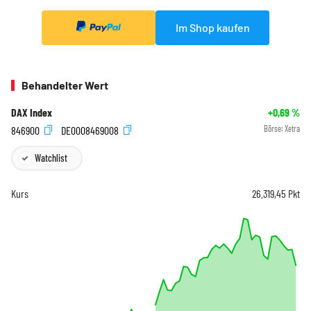
Im Shop kaufen
Behandelter Wert
DAX Index
+0,69
%
846900
DE0008469008
Börse:
Xetra
Watchlist
Kurs
26.319,45
Pkt