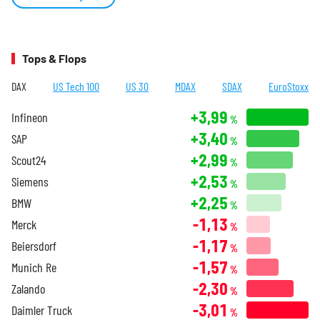
Tops & Flops
DAX
US Tech 100
US 30
MDAX
SDAX
EuroStoxx
+3,99
Infineon
%
+3,40
SAP
%
+2,99
Scout24
%
+2,53
Siemens
%
+2,25
BMW
%
-1,13
Merck
%
-1,17
Beiersdorf
%
-1,57
Munich Re
%
-2,30
Zalando
%
-3,01
Daimler Truck
%