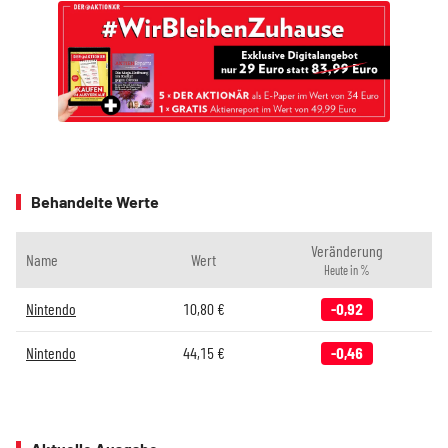
Behandelte Werte
Veränderung
Name
Wert
Heute in %
Nintendo
10,80
€
-0,92
Nintendo
44,15
€
-0,46