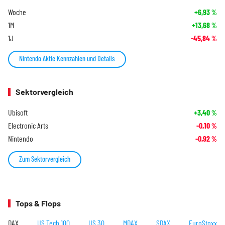
Woche
+6,93
%
1M
+13,68
%
1J
-45,84
%
Nintendo Aktie Kennzahlen und Details
Sektorvergleich
Ubisoft
+3,40
%
Electronic Arts
-0,10
%
Nintendo
-0,92
%
Zum Sektorvergleich
Tops & Flops
DAX
US Tech 100
US 30
MDAX
SDAX
EuroStoxx