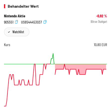
Behandelter Wert
Nintendo Aktie
-0,92
%
905551
US6544453037
Börse:
Stuttgart
Watchlist
Kurs
10,80
EUR