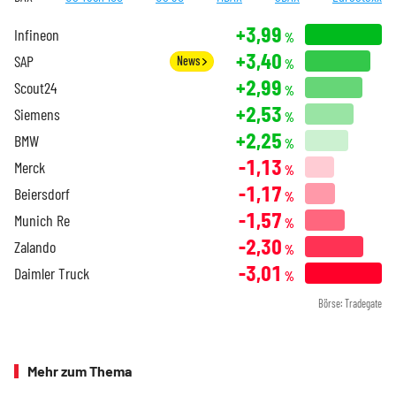
+3,99
Infineon
%
+3,40
SAP
News
%
+2,99
Scout24
%
+2,53
Siemens
%
+2,25
BMW
%
-1,13
Merck
%
-1,17
Beiersdorf
%
-1,57
Munich Re
%
-2,30
Zalando
%
-3,01
Daimler Truck
%
Börse: Tradegate
Mehr zum Thema