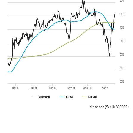
375
350
325
300
275
250
225
Mai '19
Jul '19
Sep '19
Nov '19
Jan '20
Mär '20
Nintendo
GD 50
GD 200
Nintendo
(WKN: 864009)