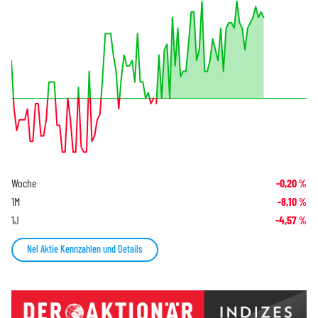
Woche
-0,20
%
1M
-8,10
%
1J
-4,57
%
Nel Aktie Kennzahlen und Details