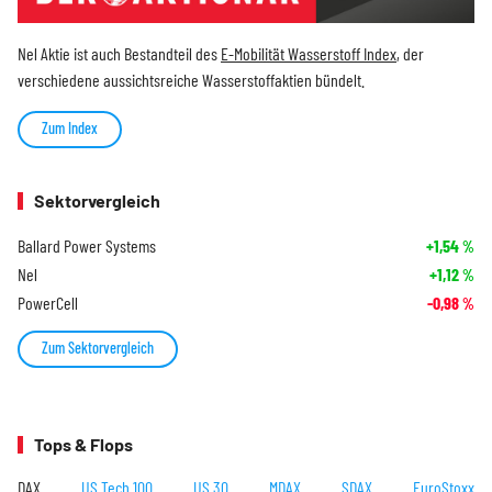
Nel Aktie ist auch Bestandteil des
E-Mobilität Wasserstoff Index
, der
verschiedene aussichtsreiche Wasserstoffaktien bündelt.
Zum Index
Sektorvergleich
Ballard Power Systems
+1,54
%
Nel
+1,12
%
PowerCell
-0,98
%
Zum Sektorvergleich
Tops & Flops
DAX
US Tech 100
US 30
MDAX
SDAX
EuroStoxx