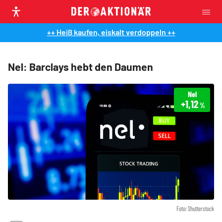
++ Heiß kaufen, eiskalt verdoppeln ++
Nel: Barclays hebt den Daumen
Nel
+1,12
%
Foto: Shutterstock