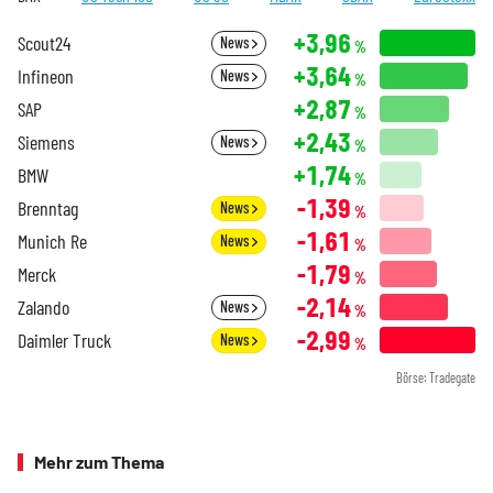
+3,96
Scout24
News
%
+3,64
Infineon
News
%
+2,87
SAP
%
+2,43
Siemens
News
%
+1,74
BMW
%
-1,39
Brenntag
News
%
-1,61
Munich Re
News
%
-1,79
Merck
%
-2,14
Zalando
News
%
-2,99
Daimler Truck
News
%
Börse: Tradegate
Mehr zum Thema