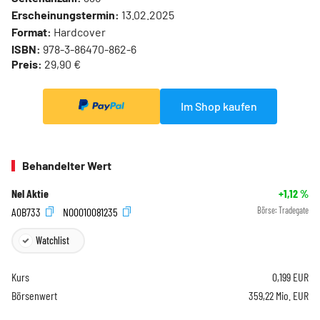
Erscheinungstermin:
13.02.2025
Format:
Hardcover
ISBN:
978-3-86470-862-6
Preis:
29,90 €
Im Shop kaufen
Behandelter Wert
Nel Aktie
+1,12
%
A0B733
NO0010081235
Börse:
Tradegate
Watchlist
Kurs
0,199
EUR
Börsenwert
359,22 Mio. EUR