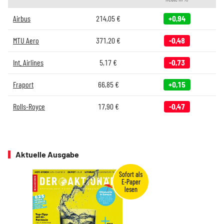
Airbus
214,05
€
+0,94
MTU Aero
371,20
€
-0,48
Int. Airlines
5,17
€
-0,73
Fraport
66,85
€
+0,15
Rolls-Royce
17,90
€
-0,47
Aktuelle Ausgabe