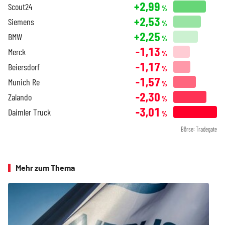
+2,99
Scout24
%
+2,53
Siemens
%
+2,25
BMW
%
-1,13
Merck
%
-1,17
Beiersdorf
%
-1,57
Munich Re
%
-2,30
Zalando
%
-3,01
Daimler Truck
%
Börse: Tradegate
Mehr zum Thema