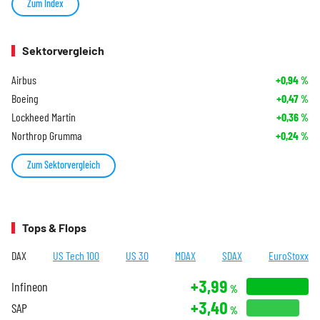
Zum Index
Sektorvergleich
Airbus
+0,94
%
Boeing
+0,47
%
Lockheed Martin
+0,36
%
Northrop Grumma
+0,24
%
Zum Sektorvergleich
Tops & Flops
DAX
US Tech 100
US 30
MDAX
SDAX
EuroStoxx
+3,99
Infineon
%
+3,40
SAP
%