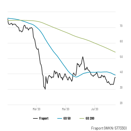
70
60
50
40
30
20
Mär '20
Mai '20
Jul '20
Fraport
GD 50
GD 200
Fraport
(WKN: 577330)