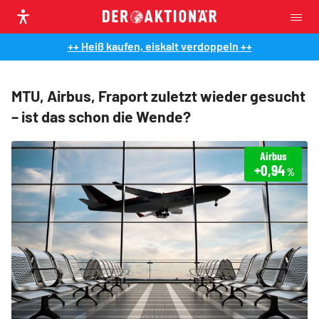
++ Heiß kaufen, eiskalt verdoppeln ++
MTU, Airbus, Fraport zuletzt wieder gesucht
– ist das schon die Wende?
Airbus
+0,94
%