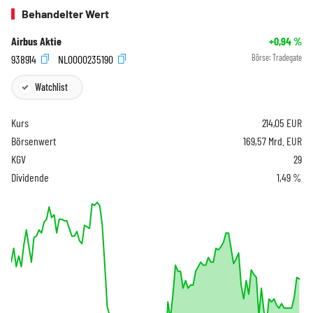
Behandelter Wert
Airbus Aktie
+0,94
%
938914
NL0000235190
Börse:
Tradegate
Watchlist
Kurs
214,05
EUR
Börsenwert
169,57 Mrd. EUR
KGV
29
Dividende
1,49 %