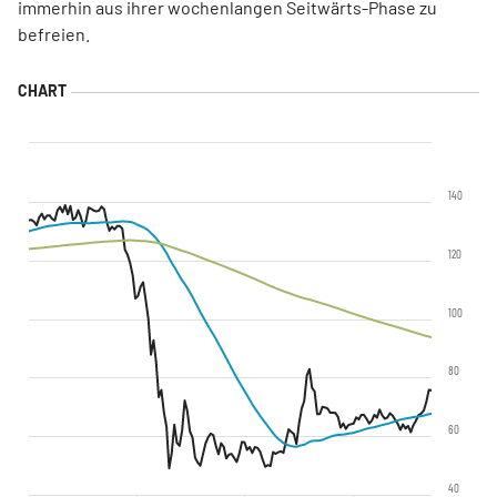
immerhin aus ihrer wochenlangen Seitwärts-Phase zu
befreien.
140
120
100
80
60
40