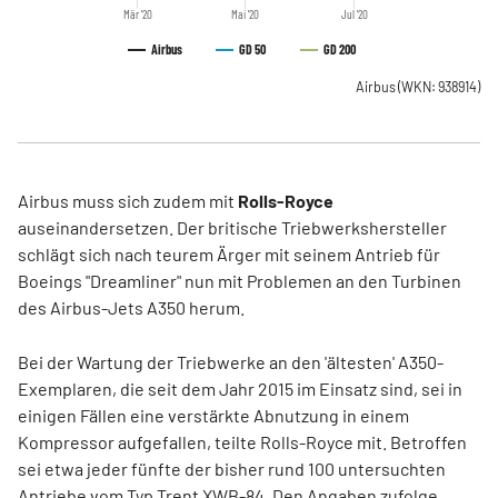
Mär '20
Mai '20
Jul '20
Airbus
GD 50
GD 200
Airbus
(WKN: 938914)
Airbus muss sich zudem mit
Rolls-Royce
auseinandersetzen. Der britische Triebwerkshersteller
schlägt sich nach teurem Ärger mit seinem Antrieb für
Boeings "Dreamliner" nun mit Problemen an den Turbinen
des Airbus-Jets A350 herum.
Bei der Wartung der Triebwerke an den 'ältesten' A350-
Exemplaren, die seit dem Jahr 2015 im Einsatz sind, sei in
einigen Fällen eine verstärkte Abnutzung in einem
Kompressor aufgefallen, teilte Rolls-Royce mit. Betroffen
sei etwa jeder fünfte der bisher rund 100 untersuchten
Antriebe vom Typ Trent XWB-84. Den Angaben zufolge