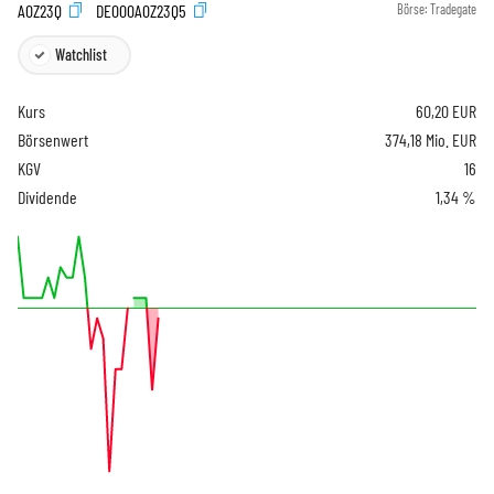
A0Z23Q
DE000A0Z23Q5
Börse:
Tradegate
Watchlist
Kurs
60,20
EUR
Börsenwert
374,18 Mio. EUR
KGV
16
Dividende
1,34 %