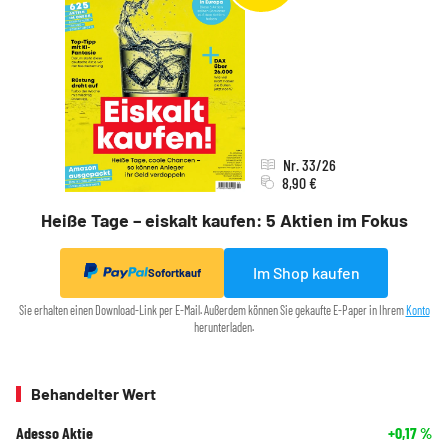
Nr. 33/26
8,90 €
Heiße Tage – eiskalt kaufen: 5 Aktien im Fokus
Im Shop kaufen
Sofortkauf
Sie erhalten einen Download-Link per E-Mail. Außerdem können Sie gekaufte E-Paper in Ihrem
Konto
herunterladen.
Behandelter Wert
Adesso Aktie
+0,17
%