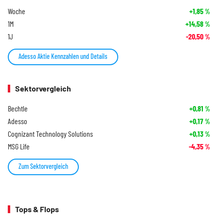
Woche
+1,85
%
1M
+14,58
%
1J
-20,50
%
Adesso Aktie Kennzahlen und Details
Sektorvergleich
Bechtle
+0,81
%
Adesso
+0,17
%
Cognizant Technology Solutions
+0,13
%
MSG Life
-4,35
%
Zum Sektorvergleich
Tops & Flops