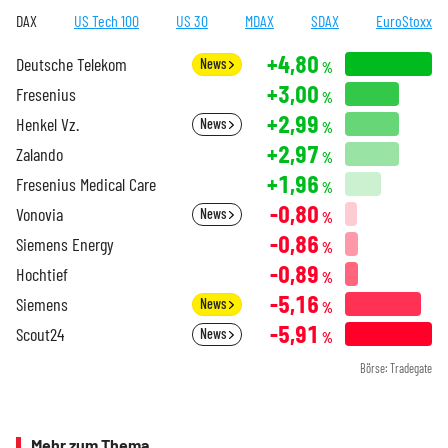
DAX
US Tech 100
US 30
MDAX
SDAX
EuroStoxx
+4,80
Deutsche Telekom
News
%
+3,00
Fresenius
%
+2,99
Henkel Vz.
News
%
+2,97
Zalando
%
+1,96
Fresenius Medical Care
%
-0,80
Vonovia
News
%
-0,86
Siemens Energy
%
-0,89
Hochtief
%
-5,16
Siemens
News
%
-5,91
Scout24
News
%
Börse: Tradegate
Mehr zum Thema