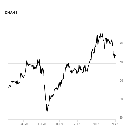
70
60
50
40
30
Jan '20
Mär '20
Mai '20
Jul '20
Sep '20
Nov '20