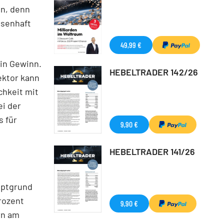
n, denn
ssenhaft
49,99 €
in Gewinn.
HEBELTRADER 142/26
Sektor kann
chkeit mit
ei der
s für
9,90 €
HEBELTRADER 141/26
uptgrund
rozent
9,90 €
rn am