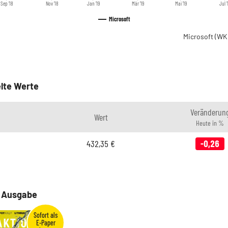
Sep '18
Nov '18
Jan '19
Mär '19
Mai '19
Jul '
Microsoft
Microsoft
(WK
lte Werte
Veränderun
Wert
Heute in %
432,35
€
-0,26
e Ausgabe