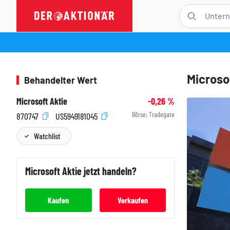
Microso
Behandelter Wert
Microsoft Aktie
-0,26
%
Börse:
Tradegate
870747
US5949181045
Watchlist
Microsoft
Aktie jetzt handeln?
Kaufen
Verkaufen