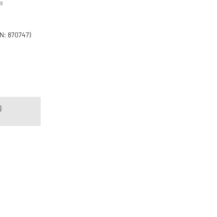
19
N: 870747)
g