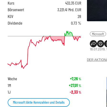
Kurs
432,35
EUR
Börsenwert
3.221,41 Mrd. EUR
KGV
28
Dividende
0,73 %
Microsoft
18.07.2019, 
DER AKTIONÄR
Woche
+7,26
%
1M
+27,01
%
1J
-2,33
%
Microsoft Aktie Kennzahlen und Details