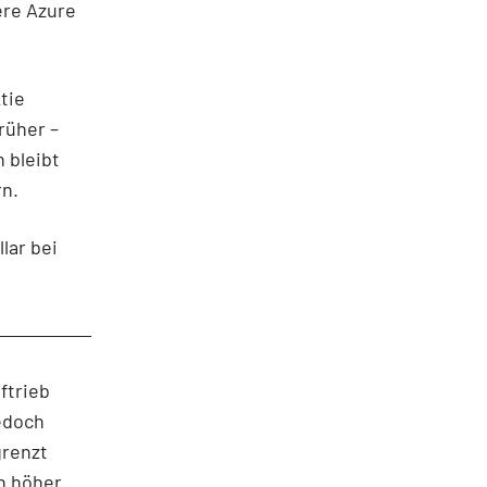
ere Azure
tie
rüher –
 bleibt
rn.
lar bei
ftrieb
edoch
grenzt
ch höher