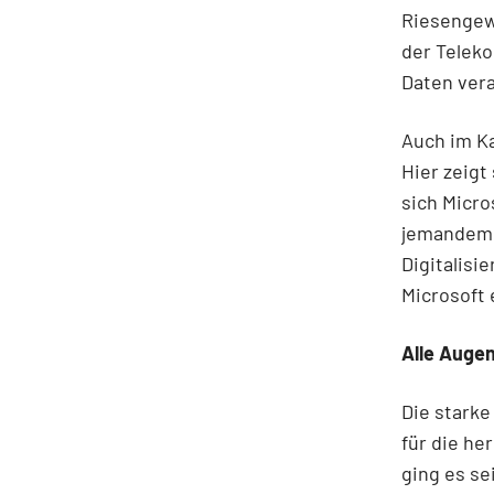
Riesengew
der Telek
Daten vera
Auch im K
Hier zeigt
sich Micro
jemandem z
Digitalisie
Microsoft
Alle Augen
Die starke
für die h
ging es se