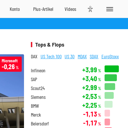
Tops & Flops
DAX
US Tech 100
US 30
MDAX
SDAX
EuroStoxx
Microsoft
-0,26
%
+3,99
Infineon
%
+3,40
SAP
%
+2,99
Scout24
%
+2,53
Siemens
%
+2,25
BMW
%
-1,13
Merck
%
-1,17
Beiersdorf
%