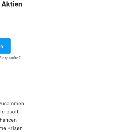
5 Aktien
en
Sie gekaufte E-
r zusammen
icrosoft-
Chancen
rme Krisen