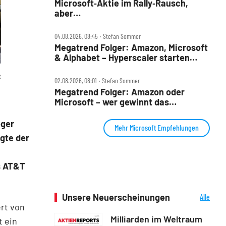
Microsoft‑Aktie im Rally‑Rausch,
aber…
04.08.2026, 08:45 ‧ Stefan Sommer
Megatrend Folger: Amazon, Microsoft
& Alphabet – Hyperscaler starten
wieder durch
t
02.08.2026, 08:01 ‧ Stefan Sommer
Megatrend Folger: Amazon oder
Microsoft – wer gewinnt das
KI‑Rennen?
eger
Mehr Microsoft Empfehlungen
gte der
s AT&T
Unsere Neuerscheinungen
Alle
Neuerscheinungen
rt von
Milliarden im Weltraum
t ein