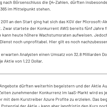
g nach Börsenschluss die Q4-Zahlen, dürften insbesond
 365 im Mittelpunkt stehen.
 2011 an den Start ging hat sich das KGV der Microsoft-Ak
. Zwar startete der Konkurrent AWS bereits fünf Jahre f
e kann heute höhere Wachstumsraten aufweisen. Jedoch
Dienst noch unprofitabel. Hier gilt es noch nachzubesse
erwarten Analysten einen Umsatz von 32,8 Milliarden Dol
e Aktie von 1,22 Dollar.
Angebote dürften weiterhin begeistern und der Aktie Au
 Zeiten zunehmender Konkurrenz im IaaS-Markt wird es j
r mit dem Kurstreiber Azure Profite zu erzielen. Das be
s Potenzial der Aktie – kann aber langfristig den Kurs no