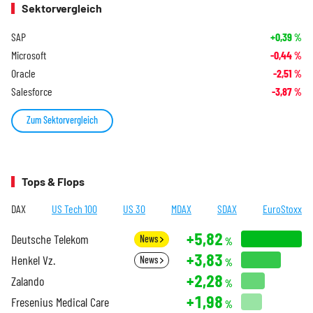
Sektorvergleich
SAP
+0,39
%
Microsoft
-0,44
%
Oracle
-2,51
%
Salesforce
-3,87
%
Zum Sektorvergleich
Tops & Flops
DAX
US Tech 100
US 30
MDAX
SDAX
EuroStoxx
+5,82
Deutsche Telekom
News
%
+3,83
Henkel Vz.
News
%
+2,28
Zalando
%
+1,98
Fresenius Medical Care
%