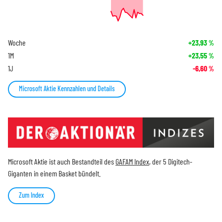
Woche
+23,93
%
1M
+23,55
%
1J
-6,60
%
Microsoft Aktie Kennzahlen und Details
Microsoft Aktie ist auch Bestandteil des
GAFAM Index
, der 5 Digitech-
Giganten in einem Basket bündelt.
Zum Index