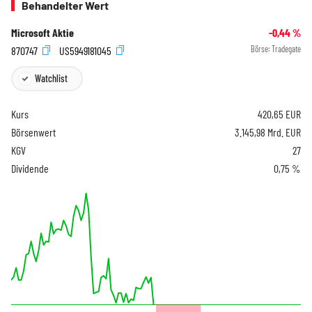
Behandelter Wert
Microsoft Aktie
-0,44
%
870747
US5949181045
Börse:
Tradegate
Watchlist
Kurs
420,65
EUR
Börsenwert
3.145,98 Mrd. EUR
KGV
27
Dividende
0,75 %