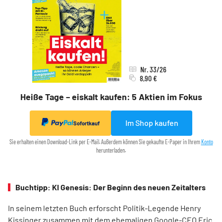
Nr. 33/26
8,90 €
Heiße Tage – eiskalt kaufen: 5 Aktien im Fokus
Im Shop kaufen
Sofortkauf
Sie erhalten einen Download-Link per E-Mail. Außerdem können Sie gekaufte E-Paper in Ihrem
Konto
herunterladen.
Buchtipp: KI Genesis: Der Beginn des neuen Zeitalters
In seinem letzten Buch erforscht Politik-Legende Henry
Kissinger zusammen mit dem ehemaligen Google-CEO Eric