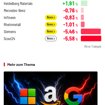
+1,91
Heidelberg Materials
%
-0,76
Mercedes-Benz
%
-0,83
Infineon
News
%
-1,01
Rheinmetall
News
%
-5,46
Siemens
News
%
-5,58
Scout24
News
%
Börse: Tradegate
Mehr zum Thema