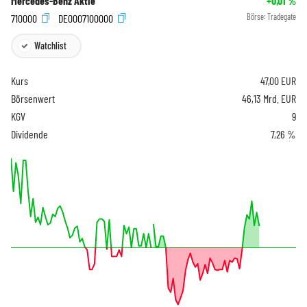
Mercedes-Benz Aktie
+0,01
%
710000
DE0007100000
Börse:
Tradegate
Watchlist
Kurs
47,00
EUR
Börsenwert
46,13 Mrd. EUR
KGV
9
Dividende
7,26 %