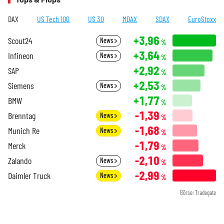
DAX
US Tech 100
US 30
MDAX
SDAX
EuroStoxx
+3,96
Scout24
News
%
+3,64
Infineon
News
%
+2,92
SAP
%
+2,53
Siemens
News
%
+1,77
BMW
%
-1,39
Brenntag
News
%
-1,68
Munich Re
News
%
-1,79
Merck
%
-2,10
Zalando
News
%
-2,99
Daimler Truck
News
%
Börse: Tradegate