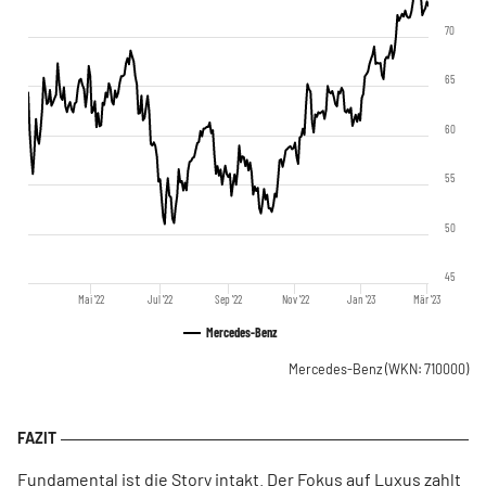
70
65
60
55
50
45
Mai '22
Jul '22
Sep '22
Nov '22
Jan '23
Mär '23
Mercedes-Benz
Mercedes-Benz
(WKN: 710000)
Fundamental ist die Story intakt. Der Fokus auf Luxus zahlt