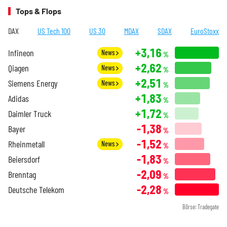
Tops & Flops
DAX
US Tech 100
US 30
MDAX
SDAX
EuroStoxx
+3,16
Infineon
News
%
+2,62
Qiagen
News
%
+2,51
Siemens Energy
News
%
+1,83
Adidas
%
+1,72
Daimler Truck
%
-1,38
Bayer
%
-1,52
Rheinmetall
News
%
-1,83
Beiersdorf
%
-2,09
Brenntag
%
-2,28
Deutsche Telekom
%
Börse: Tradegate