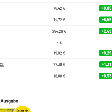
76,42
€
+0,85
14,72
€
+5,56
284,20
€
+2,49
-
€
19,02
€
+0,29
St.
77,30
€
+1,31
18,80
€
+0,53
e Ausgabe