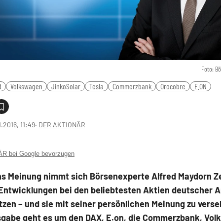
Foto: B
d
Volkswagen
JinkoSolar
Tesla
Commerzbank
Orocobre
E.ON
1.2016, 11:49
‧
DER AKTIONÄR
 bei Google bevorzugen
ns Meinung nimmt sich Börsenexperte Alfred Maydorn Ze
Entwicklungen bei den beliebtesten Aktien deutscher A
zen – und sie mit seiner persönlichen Meinung zu verse
sgabe geht es um den DAX, E.on, die Commerzbank, Vol