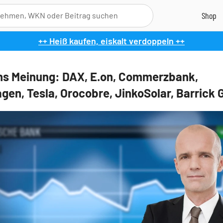
++ Heiß kaufen, eiskalt verdoppeln ++
s Meinung: DAX, E.on, Commerzbank,
gen, Tesla, Orocobre, JinkoSolar, Barrick 