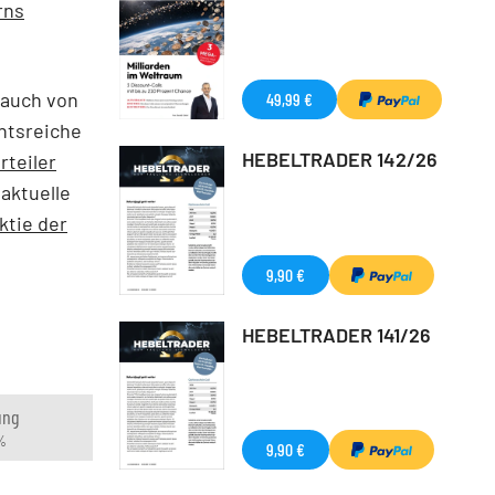
rns
 auch von
49,99 €
htsreiche
HEBELTRADER 142/26
rteiler
 aktuelle
ktie der
9,90 €
HEBELTRADER 141/26
ung
%
9,90 €