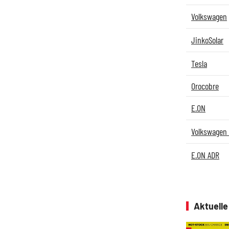
Volkswagen
JinkoSolar
Tesla
Orocobre
E.ON
Volkswagen 
E.ON ADR
Aktuell