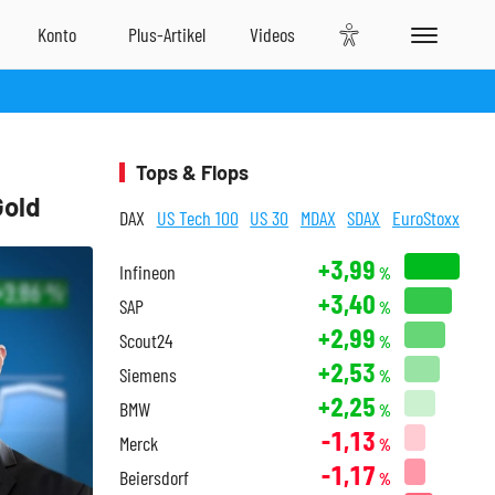
Tops & Flops
Gold
DAX
US Tech 100
US 30
MDAX
SDAX
EuroStoxx
+3,99
Infineon
%
+3,40
SAP
%
+2,99
Scout24
%
+2,53
Siemens
%
+2,25
BMW
%
-1,13
Merck
%
-1,17
Beiersdorf
%