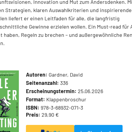
unftsvisionen, Innovation und Mut zum Andersdenken. M
n Strategien, klaren Auswahlkriterien und inspirierend
len liefert er einen Leit­faden für alle, die langfristig
chnittliche Gewinne erzielen wollen. Ein Must-read für 
ut haben, Regeln zu brechen – und außergewöhnliche Re
n.
Autoren:
Gardner, David
Seitenanzahl:
336
Erscheinungstermin:
25.06.2026
Format:
Klappenbroschur
ISBN:
978-3-68932-071-3
Preis:
29,90 €