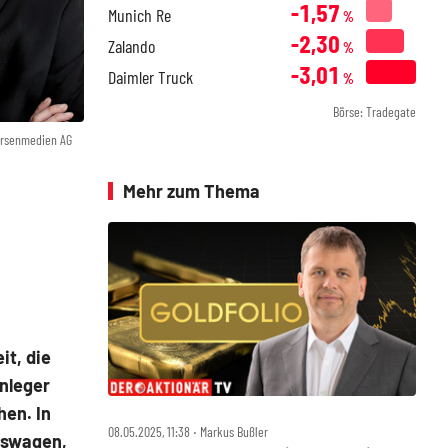
-1,57
Munich Re
%
-2,30
Zalando
%
-3,01
Daimler Truck
%
Börse: Tradegate
örsenmedien AG
Mehr zum Thema
it, die
nleger
hen. In
08.05.2025, 11:38 ‧ Markus Bußler
kswagen,