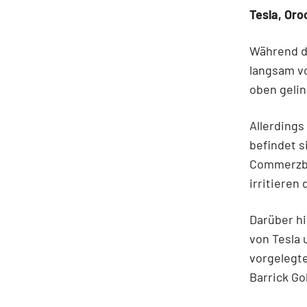
Tesla, Oro
Während d
langsam vo
oben geli
Allerdings
befindet s
Commerzba
irritieren
Darüber hi
von Tesla
vorgelegte
Barrick Go