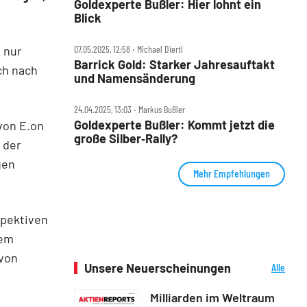
Goldexperte Bußler: Hier lohnt ein
Blick
 nur
07.05.2025, 12:58 ‧ Michael Diertl
Barrick Gold: Starker Jahresauftakt
ch nach
und Namensänderung
24.04.2025, 13:03 ‧ Markus Bußler
Goldexperte Bußler: Kommt jetzt die
 von E.on
große Silber‑Rally?
 der
gen
Mehr Empfehlungen
pektiven
zem
 von
Unsere Neuerscheinungen
Alle
Neuerscheinungen
Milliarden im Weltraum