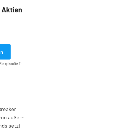
5 Aktien
en
Sie gekaufte E-
 Breaker
von außer­
nds setzt