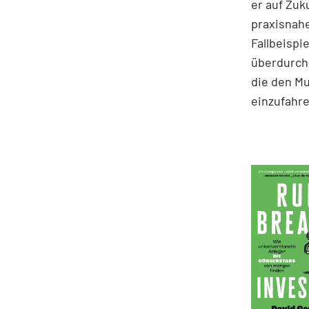
er auf Zuk
praxisnahe
Fallbeispie
überdurchs
die den M
einzufahre