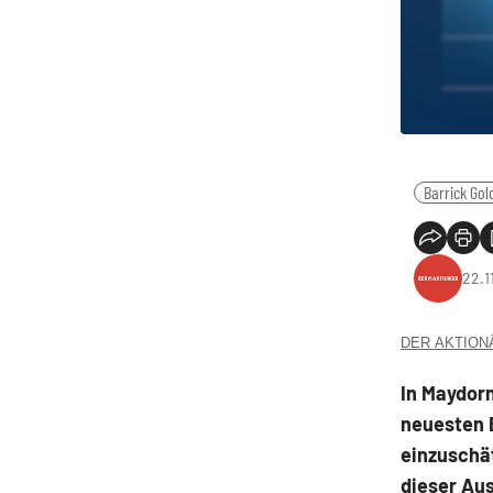
Barrick Gol
22.1
DER AKTIONÄR
In Maydor
neuesten 
einzuschät
dieser Au