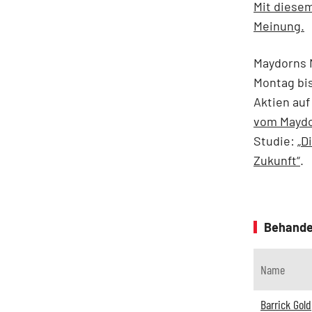
Mit diesem
Meinung.
Maydorns M
Montag bi
Aktien auf
vom Maydo
Studie:
„D
Zukunft“
.
Behande
Name
Barrick Gold