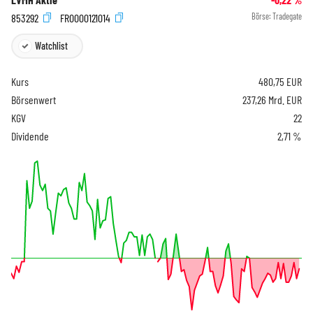
853292
FR0000121014
Börse:
Tradegate
Watchlist
Kurs
480,75
EUR
Börsenwert
237,26 Mrd. EUR
KGV
22
Dividende
2,71 %