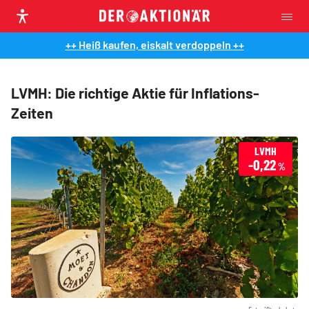
++ Heiß kaufen, eiskalt verdoppeln ++
LVMH: Die richtige Aktie für Inflations-
Zeiten
LVMH
-0,22
%