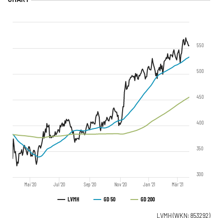
550
500
450
400
350
300
Mai '20
Jul '20
Sep '20
Nov '20
Jan '21
Mär '21
LVMH
GD 50
GD 200
LVMH
(WKN: 853292)