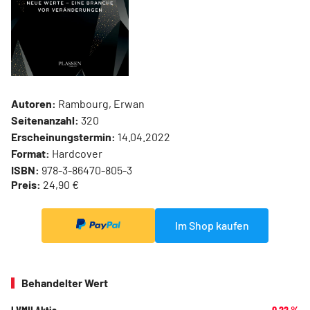
Autoren:
Rambourg, Erwan
Seitenanzahl:
320
Erscheinungstermin:
14.04.2022
Format:
Hardcover
ISBN:
978-3-86470-805-3
Preis:
24,90 €
Im Shop kaufen
Behandelter Wert
LVMH Aktie
-0,22
%