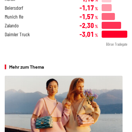
-1,17
Beiersdorf
%
-1,57
Munich Re
%
-2,30
Zalando
%
-3,01
Daimler Truck
%
Börse: Tradegate
Mehr zum Thema