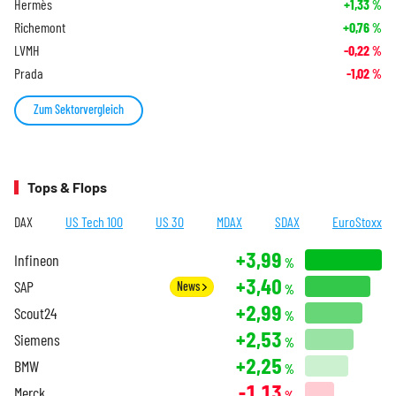
Hermès
+1,33
%
Richemont
+0,76
%
LVMH
-0,22
%
Prada
-1,02
%
Zum Sektorvergleich
Tops & Flops
DAX
US Tech 100
US 30
MDAX
SDAX
EuroStoxx
+3,99
Infineon
%
+3,40
SAP
News
%
+2,99
Scout24
%
+2,53
Siemens
%
+2,25
BMW
%
-1,13
Merck
%