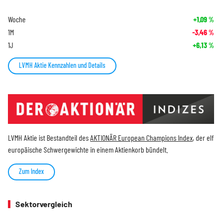
Woche
+1,09
%
1M
-3,46
%
1J
+6,13
%
LVMH Aktie Kennzahlen und Details
LVMH Aktie ist Bestandteil des
AKTIONÄR European Champions Index
, der elf
europäische Schwergewichte in einem Aktienkorb bündelt.
Zum Index
Sektorvergleich