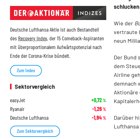
schlucken
Wie der
Bu
Deutsche Lufthansa Aktie ist auch Bestandteil
vertraute 
des
Recovery Index
, der 15 Comeback-Aspiranten
neun Milli
mit überproportionalem Aufwärtspotenzial nach
Ende der Corona-Krise bündelt.
Der Bund s
dem Steuer
Zum Index
Airline ge
demnach wi
Sektorvergleich
Aktionäre 
easyJet
+0,72
Kapitaler
%
Ryanair
-1,26
%
Darüber hi
Deutsche Lufthansa
-1,94
%
Lufthansa 
Zum Sektorvergleich