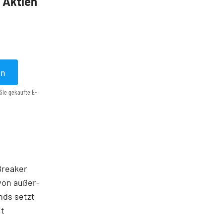
5 Aktien
en
Sie gekaufte E-
 Breaker
von außer­
nds setzt
it