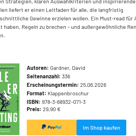
n Strategien, klaren Auswahlkriterien und inspirierend
len liefert er einen Leit­faden für alle, die langfristig
chnittliche Gewinne erzielen wollen. Ein Must-read für 
ut haben, Regeln zu brechen – und außergewöhnliche Re
n.
Autoren:
Gardner, David
Seitenanzahl:
336
Erscheinungstermin:
25.06.2026
Format:
Klappenbroschur
ISBN:
978-3-68932-071-3
Preis:
29,90 €
Im Shop kaufen