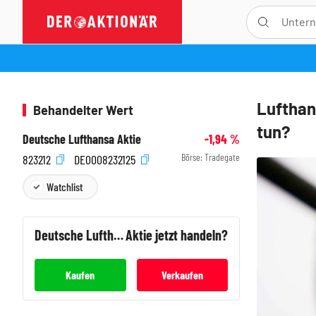
Lufthan
Behandelter Wert
tun?
Deutsche Lufthansa Aktie
-1,94
%
Börse:
Tradegate
823212
DE0008232125
Watchlist
Deutsche Lufthansa
Aktie jetzt handeln?
Kaufen
Verkaufen