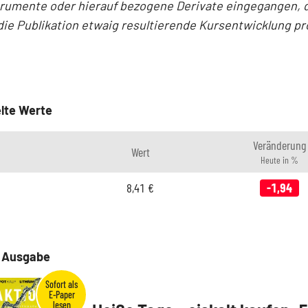
trumente oder hierauf bezogene Derivate eingegangen, 
die Publikation etwaig resultierende Kursentwicklung pro
.
lte Werte
Veränderung
Wert
Heute in %
8,41
€
-1,94
e Ausgabe