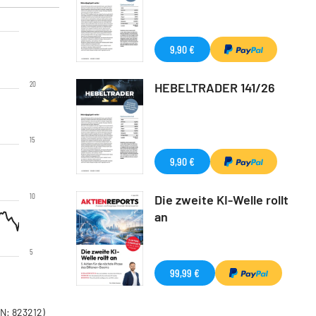
9,90 €
20
HEBELTRADER 141/26
15
9,90 €
10
Die zweite KI-Welle rollt
an
5
99,99 €
N: 823212)