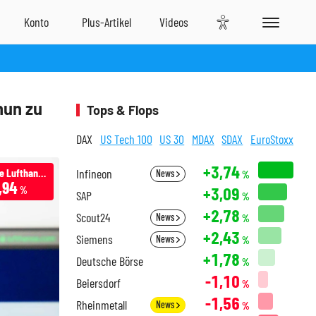
nun zu
Tops & Flops
DAX
US Tech 100
US 30
MDAX
SDAX
EuroStoxx
+3,74
Deutsche Lufthansa
Infineon
News
%
,94
+3,09
%
SAP
%
+2,78
Scout24
News
%
+2,43
Siemens
News
%
+1,78
Deutsche Börse
%
-1,10
Beiersdorf
%
-1,56
Rheinmetall
News
%