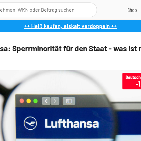
++ Heiß kaufen, eiskalt verdoppeln ++
sa: Sperrminorität für den Staat - was ist 
-1