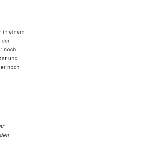
r in einem
 der
er noch
tet und
ber noch
ar
nden