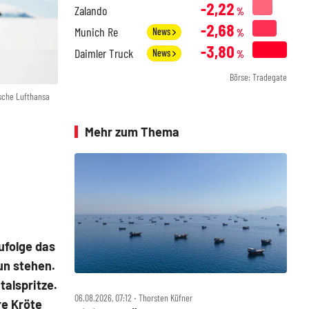
-2,22
Zalando
%
-2,68
Munich Re
News
%
-3,80
Daimler Truck
News
%
Börse: Tradegate
sche Lufthansa
Mehr zum Thema
ufolge das
un stehen.
alspritze.
06.08.2026, 07:12 ‧ Thorsten Küfner
re Kröte