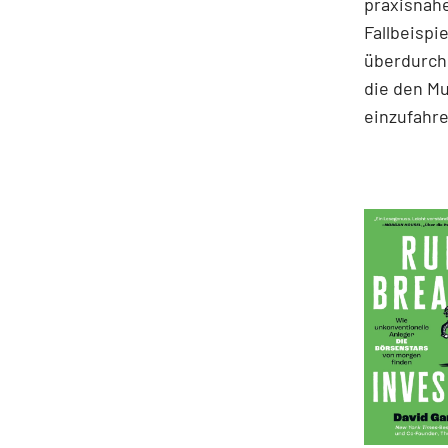
praxisnahe
Fallbeispie
überdurchs
die den M
einzufahre