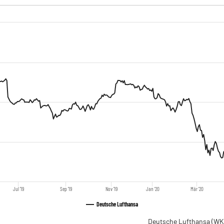
Jul '19
Sep '19
Nov '19
Jan '20
Mär '20
Deutsche Lufthansa
Deutsche Lufthansa
(WK