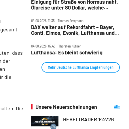
Einigung für Straße von Hormus naht,
Ölpreise unter 80 Dollar, welche
Aktien profitieren jetzt?
t
04.08.2026, 11:35 ‧ Thomas Bergmann
DAX weiter auf Rekordfahrt – Bayer,
nsgesamt
Conti, Elmos, Evonik, Lufthansa und
Nordex im Check
04.08.2026, 07:49 ‧ Thorsten Küfner
Lufthansa: Es bleibt schwierig
uten, dass
n der
Mehr Deutsche Lufthansa Empfehlungen
ien
r die
Unsere Neuerscheinungen
Alle
halten. Die
Neuerscheinungen
HEBELTRADER 142/26