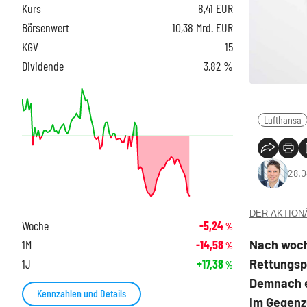
Kurs
8,41
EUR
Börsenwert
10,38 Mrd. EUR
KGV
15
Dividende
3,82 %
Lufthansa
28.0
DER AKTIONÄR
Woche
-5,24
%
Nach woch
1M
-14,58
%
Rettungspa
1J
+17,38
%
Demnach er
Kennzahlen und Details
Im Gegenz