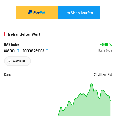
Im Shop kaufen
Behandelter Wert
DAX Index
+0,69
%
846900
DE0008469008
Börse:
Xetra
Watchlist
Kurs
26.319,45
Pkt