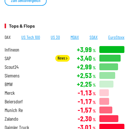
Zum Sektorvergleich
Tops & Flops
DAX
US Tech 100
US 30
MDAX
SDAX
EuroStoxx
+3,99
Infineon
%
+3,40
SAP
News
%
+2,99
Scout24
%
+2,53
Siemens
%
+2,25
BMW
%
-1,13
Merck
%
-1,17
Beiersdorf
%
-1,57
Munich Re
%
-2,30
Zalando
%
-3,01
Daimler Truck
%