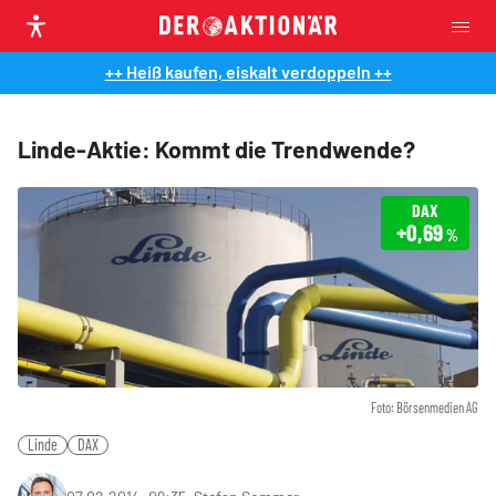
++ Heiß kaufen, eiskalt verdoppeln ++
Linde-Aktie: Kommt die Trendwende?
DAX
+0,69
%
Foto: Börsenmedien AG
Linde
DAX