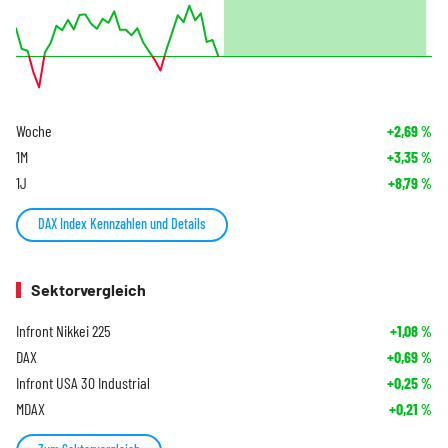
Woche
+2,69
%
1M
+3,35
%
1J
+8,79
%
DAX Index Kennzahlen und Details
Sektorvergleich
Infront Nikkei 225
+1,08
%
DAX
+0,69
%
Infront USA 30 Industrial
+0,25
%
MDAX
+0,21
%