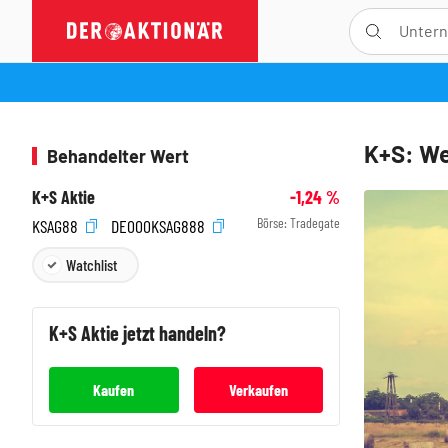
K+S: We
Behandelter Wert
K+S Aktie
-1,24
%
Börse:
Tradegate
KSAG88
DE000KSAG888
Watchlist
K+S
Aktie jetzt handeln?
Kaufen
Verkaufen