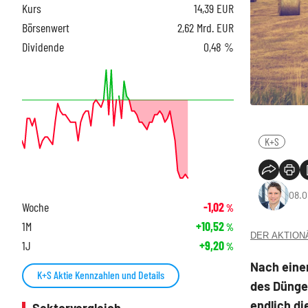
Kurs
14,39
EUR
Börsenwert
2,62 Mrd. EUR
Dividende
0,48 %
K+S
08.0
Woche
-1,02
%
1M
+10,52
%
DER AKTIONÄR
1J
+9,20
%
Nach eine
K+S Aktie Kennzahlen und Details
des Düngem
endlich di