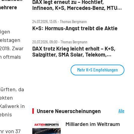
DAX legt erneut zu – Hochtief,
mehrere
Infineon, K+S, Mercedes‑Benz, MTU
und Teamviewer im Check
24.07.2026, 13:05 ‧ Thomas Bergmann
K+S: Hormus‑Angst treibt die Aktie
tigen
delstagen
20.07.2026, 09:00 ‧ Thomas Bergmann
2019. Zwar
DAX trotz Krieg leicht erholt – K+S,
Salzgitter, SMA Solar, Telekom,
n oftmals
Thyssenkrupp, Wacker Neuson im
Check
Mehr K+S Empfehlungen
ürften, da
fekten
Kaliwerk in
Unsere Neuerscheinungen
Alle
ebnis
Neuerscheinungen
Milliarden im Weltraum
hr von 37