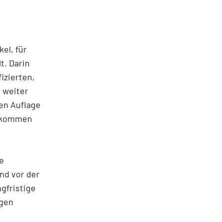
el, für
t. Darin
izierten,
 weiter
ten Auflage
gekommen
e
und vor der
gfristige
igen