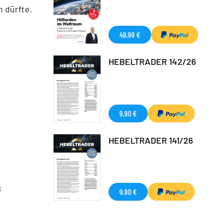
n dürfte.
49,99 €
HEBELTRADER 142/26
9,90 €
HEBELTRADER 141/26
G
9,90 €