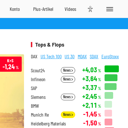
Tops & Flops
DAX
US Tech 100
US 30
MDAX
SDAX
EuroStoxx
K+S
-1,24
%
+4,03
Scout24
News
%
+3,64
Infineon
News
%
+3,37
SAP
%
+2,45
Siemens
News
%
+2,11
BMW
%
-1,45
Munich Re
News
%
-1,50
Heidelberg Materials
%