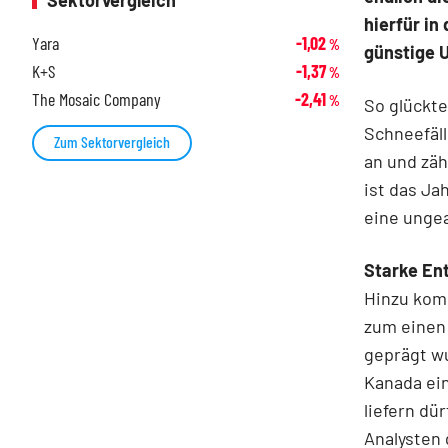
Sektorvergleich
hierfür in
Yara
-1,02
%
günstige
K+S
-1,37
%
The Mosaic Company
-2,41
%
So glückte
Schneefäll
Zum Sektorvergleich
an und zäh
ist das Ja
eine unge
Starke En
Hinzu komm
zum einen
geprägt wu
Kanada ei
liefern dür
Analysten 