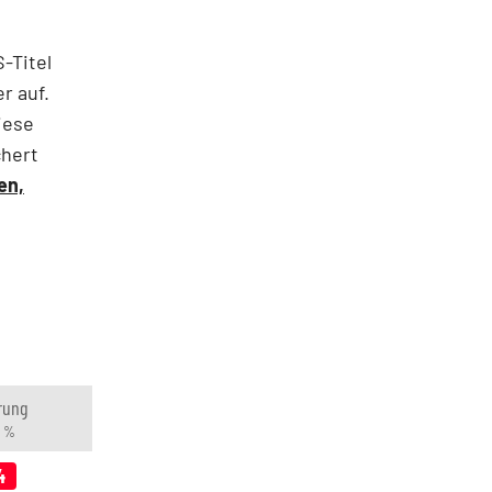
-Titel
r auf.
iese
chert
en,
rung
n %
4