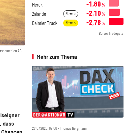
-1,89
Merck
%
-2,10
Zalando
News
%
-2,78
Daimler Truck
News
%
Börse: Tradegate
örsenmedien AG
Mehr zum Thema
lseigner
, dass
28.07.2026, 09:00 ‧ Thomas Bergmann
ie Chancen