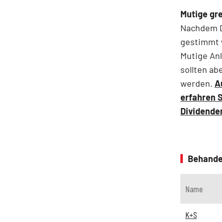
Mutige gre
Nachdem D
gestimmt w
Mutige An
sollten ab
werden.
A
erfahren S
Dividenden
Behande
Name
K+S