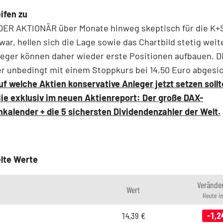
ifen zu
ER AKTIONÄR über Monate hinweg skeptisch für die K+S
ar, hellen sich die Lage sowie das Chartbild stetig weite
leger können daher wieder erste Positionen aufbauen. D
er unbedingt mit einem Stoppkurs bei 14,50 Euro abgesi
uf welche Aktien konservative Anleger jetzt setzen sollt
ie exklusiv im neuen Aktienreport: Der große DAX-
kalender + die 5 sichersten Dividendenzahler der Welt.
lte Werte
Verände
Wert
Heute i
14,39
€
-1,2