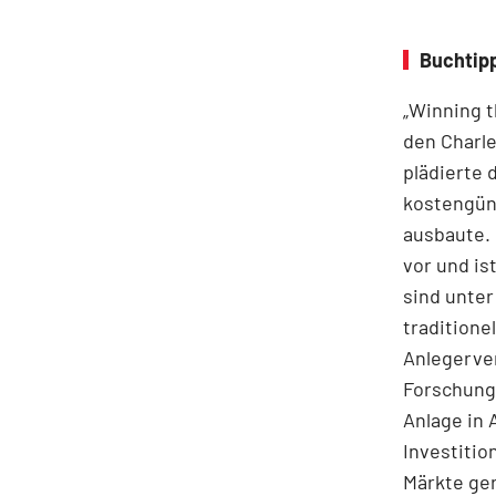
Buchtipp
„Winning t
den Charle
plädierte 
kostengüns
ausbaute. 
vor und i
sind unter
traditione
Anlegerve
Forschungs
Anlage in 
Investitio
Märkte ge