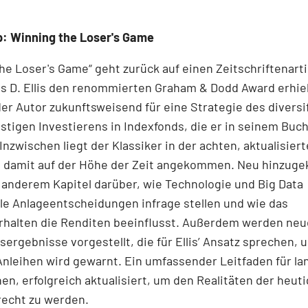
: Winning the Loser's Game
he Loser's Game“ geht zurück auf einen Zeitschriftenartik
s D. Ellis den renommierten Graham & Dodd Award erhiel
der Autor zukunftsweisend für eine Strategie des diversif
tigen Investierens in Indexfonds, die er in seinem Buch
Inzwischen liegt der Klassiker in der achten, aktualisier
st damit auf der Höhe der Zeit angekommen. Neu hinzu
 anderem Kapitel darüber, wie Technologie und Big Data
lle Anlageentscheidungen infrage stellen und wie das
rhalten die Renditen beeinflusst. Außerdem werden neu
ergebnisse vorgestellt, die für Ellis’ Ansatz sprechen, 
Anleihen wird gewarnt. Ein umfassender Leitfaden für lan
nen, erfolgreich aktualisiert, um den Realitäten der heut
recht zu werden.