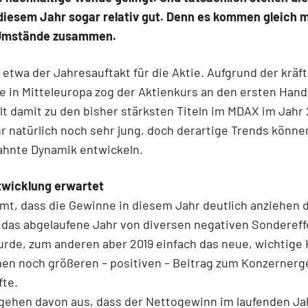
 diesem Jahr sogar relativ gut. Denn es kommen gleich 
 Umstände zusammen.
 etwa der Jahresauftakt für die Aktie. Aufgrund der kräf
e in Mitteleuropa zog der Aktienkurs an den ersten Han
lt damit zu den bisher stärksten Titeln im MDAX im Jahr 
hr natürlich noch sehr jung, doch derartige Trends könne
ahnte Dynamik entwickeln.
twicklung erwartet
t, dass die Gewinne in diesem Jahr deutlich anziehen d
 das abgelaufene Jahr von diversen negativen Sonderef
rde, zum anderen aber 2019 einfach das neue, wichtige 
nen noch größeren – positiven – Beitrag zum Konzernerg
fte.
gehen davon aus, dass der Nettogewinn im laufenden Ja