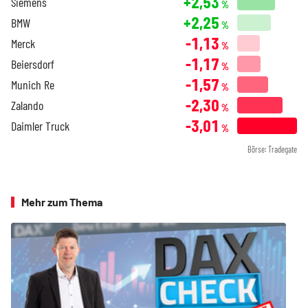
+2,53
Siemens
%
+2,25
BMW
%
-1,13
Merck
%
-1,17
Beiersdorf
%
-1,57
Munich Re
%
-2,30
Zalando
%
-3,01
Daimler Truck
%
Börse: Tradegate
Mehr zum Thema