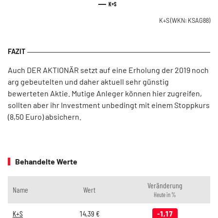
K+S
K+S
(WKN: KSAG88)
Auch DER AKTIONÄR setzt auf eine Erholung der 2019 noch
arg gebeutelten und daher aktuell sehr günstig
bewerteten Aktie. Mutige Anleger können hier zugreifen,
sollten aber ihr Investment unbedingt mit einem Stoppkurs
(8,50 Euro) absichern.
Behandelte Werte
Veränderung
Name
Wert
Heute in %
K+S
14,39
€
-1,17