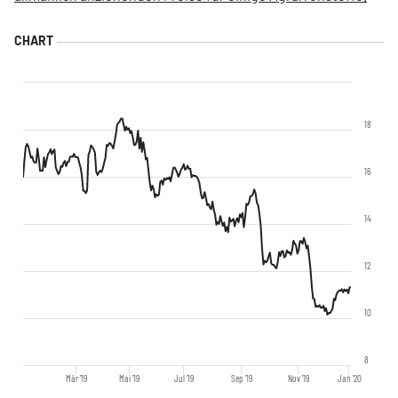
18
16
14
12
10
8
Mär '19
Mai '19
Jul '19
Sep '19
Nov '19
Jan '20