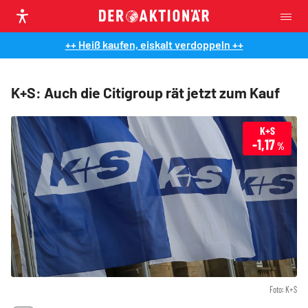
++ Heiß kaufen, eiskalt verdoppeln ++
K+S: Auch die Citigroup rät jetzt zum Kauf
K+S
-1,17
%
Foto: K+S