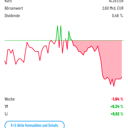
Kurs
14,39
EUR
Börsenwert
2,60 Mrd. EUR
Dividende
0,48 %
Woche
-1,64
%
1M
+9,34
%
1J
+9,92
%
K+S Aktie Kennzahlen und Details