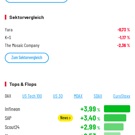
Sektorvergleich
Yara
-0,73
%
K+S
-1,17
%
The Mosaic Company
-2,36
%
Zum Sektorvergleich
Tops & Flops
DAX
US Tech 100
US 30
MDAX
SDAX
EuroStoxx
+3,99
Infineon
%
+3,40
SAP
News
%
+2,99
Scout24
%