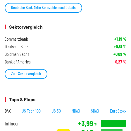
Deutsche Bank Aktie Kennzahlen und Details
Sektorvergleich
Commerzbank
+1,19
%
Deutsche Bank
+0,81
%
Goldman Sachs
+0,09
%
Bank of America
-0,27
%
Zum Sektorvergleich
Tops & Flops
DAX
US Tech 100
US 30
MDAX
SDAX
EuroStoxx
+3,99
Infineon
%