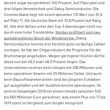
derzeit sogar bei perfekten 100 Prozent. Auf Platz zwei und
drei folgen Nemetschek und Dialog Semiconductor. Die
Commerzbank liegt mit einem aktuellen TSI Wert von 32,6
auf Platz 71. Die Deutsche Bank mit 10,8 Prozent auf Rang
92. Alle drei Aktien unter den Top-3 überzeugen nicht nur
durch eine hohe Trendstärke.
Nordex profitiert vom neu
ausgebrochenen Boom der Windenergie.
Dialog
Semiconductor konnte erst kürzlich gute vorläufige Zahlen
vorlegen. So hat der Chipproduzent die Prognose für die
Bruttomarge angehoben. Wegen geringerer Kosten dürfte
diese nun bei 49,3 statt 48,3 Prozent liegen. Das
Unternehmen rechnet beim Umsatz mit 295 Millionen und
beim operativen Gewinn mit 25 Millionen Dollar. Und auch
beim Bausoftwarehersteller sind die jüngsten Eckdaten
gut ausgefallen und der Ausblick konnte überzeugen. So
wird im Gesamtjahr 2019 mit einem Umsatz zwischen 540
bis 550 Millionen Euro gerechnet, was einem Plus von 17 bis
19 Prozent im Vergleich zum Vorjahr entspricht.