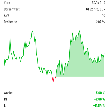
Kurs
32,94
EUR
Börsenwert
61,82 Mrd. EUR
KGV
10
Dividende
2,07 %
Woche
+3,60
%
1M
+2,66
%
1J
+11,84
%