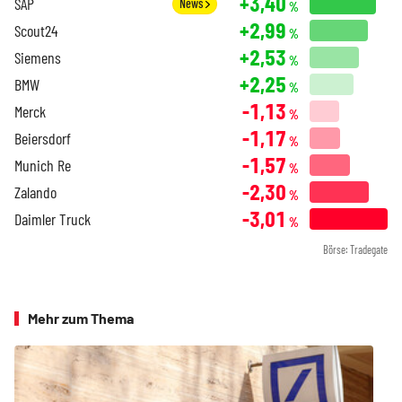
+3,40
SAP
News
%
+2,99
Scout24
%
+2,53
Siemens
%
+2,25
BMW
%
-1,13
Merck
%
-1,17
Beiersdorf
%
-1,57
Munich Re
%
-2,30
Zalando
%
-3,01
Daimler Truck
%
Börse: Tradegate
Mehr zum Thema