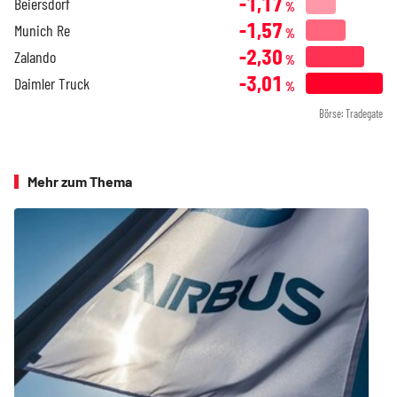
-1,17
Beiersdorf
%
-1,57
Munich Re
%
-2,30
Zalando
%
-3,01
Daimler Truck
%
Börse: Tradegate
Mehr zum Thema