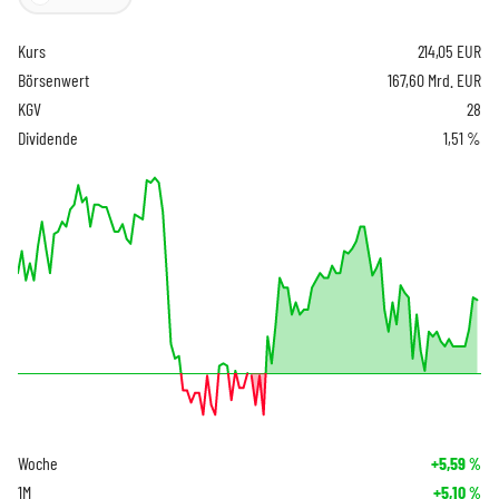
Kurs
214,05
EUR
Börsenwert
167,60 Mrd. EUR
KGV
28
Dividende
1,51 %
Woche
+5,59
%
1M
+5,10
%