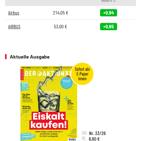
Heute in %
Airbus
214,05
€
+0,94
AIRBUS
53,00
€
+0,95
Aktuelle Ausgabe
Nr. 33/26
8,90 €