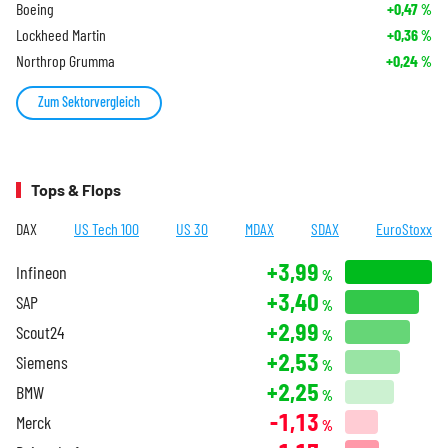
Boeing
+0,47
%
Lockheed Martin
+0,36
%
Northrop Grumma
+0,24
%
Zum Sektorvergleich
Tops & Flops
DAX
US Tech 100
US 30
MDAX
SDAX
EuroStoxx
+3,99
Infineon
%
+3,40
SAP
%
+2,99
Scout24
%
+2,53
Siemens
%
+2,25
BMW
%
-1,13
Merck
%