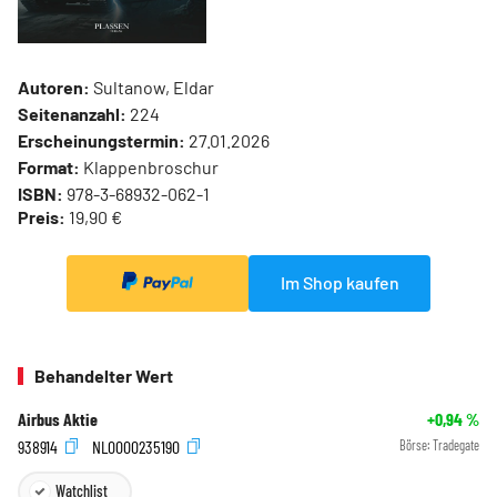
Autoren:
Sultanow, Eldar
Seitenanzahl:
224
Erscheinungstermin:
27.01.2026
Format:
Klappenbroschur
ISBN:
978-3-68932-062-1
Preis:
19,90 €
Im Shop kaufen
Behandelter Wert
Airbus Aktie
+0,94
%
938914
NL0000235190
Börse:
Tradegate
Watchlist