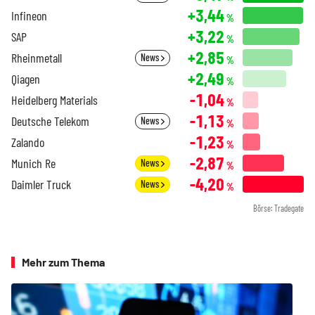
+3,44
Infineon
%
+3,22
SAP
%
+2,85
Rheinmetall
News
%
+2,49
Qiagen
%
-1,04
Heidelberg Materials
%
-1,13
Deutsche Telekom
News
%
-1,23
Zalando
%
-2,87
Munich Re
News
%
-4,20
Daimler Truck
News
%
Börse: Tradegate
Mehr zum Thema