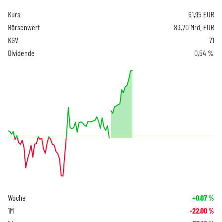
Kurs
61,95
EUR
Börsenwert
83,70 Mrd. EUR
KGV
71
Dividende
0,54 %
Woche
+0,07
%
1M
-22,00
%