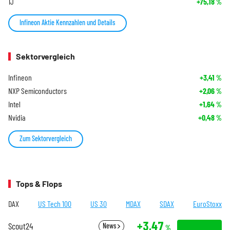
1J
+75,18
%
Infineon Aktie Kennzahlen und Details
Sektorvergleich
Infineon
+3,41
%
NXP Semiconductors
+2,06
%
Intel
+1,64
%
Nvidia
+0,48
%
Zum Sektorvergleich
Tops & Flops
DAX
US Tech 100
US 30
MDAX
SDAX
EuroStoxx
+3,47
Scout24
News
%