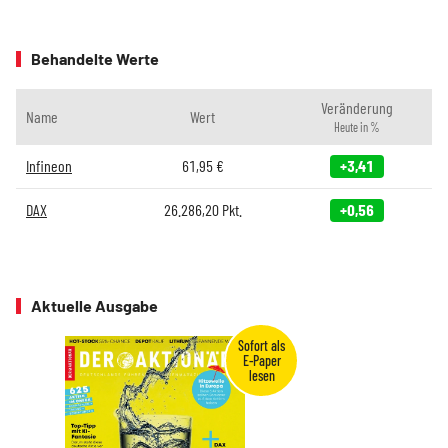
Behandelte Werte
Veränderung
Name
Wert
Heute in %
Infineon
61,95
€
+3,41
DAX
26.286,20
Pkt.
+0,56
Aktuelle Ausgabe