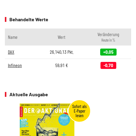
Behandelte Werte
Veränderung
Name
Wert
Heute in %
DAX
26.140,13
Pkt.
+0,05
Infineon
59,91
€
-0,70
Aktuelle Ausgabe