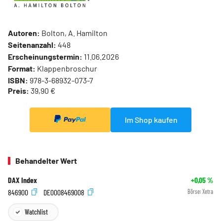
Autoren:
Bolton, A. Hamilton
Seitenanzahl:
448
Erscheinungstermin:
11.06.2026
Format:
Klappenbroschur
ISBN:
978-3-68932-073-7
Preis:
39,90 €
Im Shop kaufen
Behandelter Wert
DAX Index
+0,05
%
846900
DE0008469008
Börse:
Xetra
Watchlist