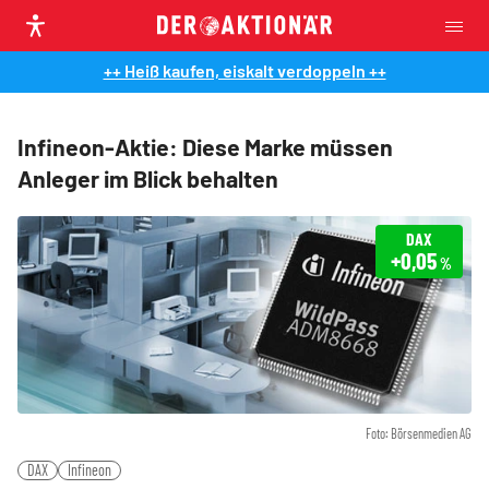
++ Heiß kaufen, eiskalt verdoppeln ++
Infineon-Aktie: Diese Marke müssen
Anleger im Blick behalten
DAX
+0,05
%
Foto: Börsenmedien AG
DAX
Infineon