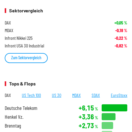
Sektorvergleich
DAX
+0,05
%
MDAX
-0,18
%
Infront Nikkei 225
-0,22
%
Infront USA 30 Industrial
-0,82
%
Zum Sektorvergleich
Tops & Flops
DAX
US Tech 100
US 30
MDAX
SDAX
EuroStoxx
+6,15
Deutsche Telekom
%
+3,36
Henkel Vz.
%
+2,73
Brenntag
%