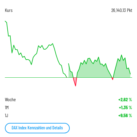
Kurs
26.140,13
Pkt
Woche
+2,62
%
1M
+1,35
%
1J
+9,56
%
DAX Index Kennzahlen und Details