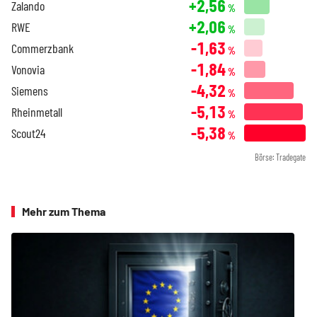
+2,56
Zalando
%
+2,06
RWE
%
-1,63
Commerzbank
%
-1,84
Vonovia
%
-4,32
Siemens
%
-5,13
Rheinmetall
%
-5,38
Scout24
%
Börse: Tradegate
Mehr zum Thema