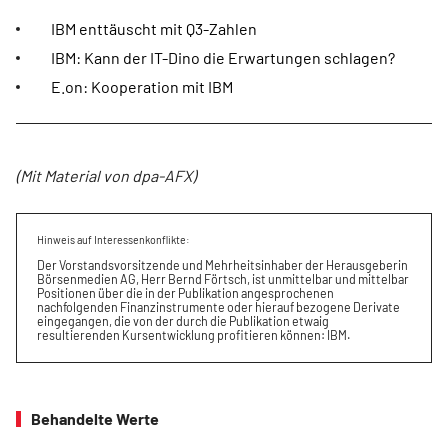
IBM enttäuscht mit Q3-Zahlen
IBM: Kann der IT-Dino die Erwartungen schlagen?
E.on: Kooperation mit IBM
(Mit Material von dpa-AFX)
Hinweis auf Interessenkonflikte:
Der Vorstandsvorsitzende und Mehrheitsinhaber der Herausgeberin
Börsenmedien AG, Herr Bernd Förtsch, ist unmittelbar und mittelbar
Positionen über die in der Publikation angesprochenen
nachfolgenden Finanzinstrumente oder hierauf bezogene Derivate
eingegangen, die von der durch die Publikation etwaig
resultierenden Kursentwicklung profitieren können: IBM.
Behandelte Werte