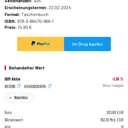
Seitenanzahl:
304
Erscheinungstermin:
22.02.2024
Format:
Taschenbuch
ISBN:
978-3-86470-966-1
Preis:
14,90 €
Im Shop kaufen
Behandelter Wert
IBM Aktie
-1,18
%
851399
US4592001014
Börse:
Tradegate
Watchlist
Kurs
201,80
EUR
Börsenwert
192,10 Mrd. EUR
KGV
21