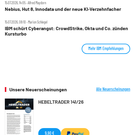
15.07.2026, 14:05 ‧ Alfred Maydorn
Nebius, Hut 8, Innodata und der neue KI‑Verzehnfacher
15.07.2026, 08:10 ‧ Marion Schlegel
IBM schürt Cyberangst: CrowdStrike, Okta und Co. zünden
Kursturbo
Mehr IBM Empfehlungen
Unsere Neuerscheinungen
Alle Neuerscheinungen
HEBELTRADER 141/26
9,90 €