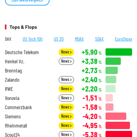
Tops & Flops
DAX
US Tech 100
US 30
MDAX
SDAX
EuroStoxx
+5,90
Deutsche Telekom
News
%
+3,38
Henkel Vz.
News
%
+2,73
Brenntag
%
+2,40
Zalando
News
%
+2,20
RWE
News
%
-1,51
Vonovia
News
%
-1,58
Commerzbank
News
%
-4,20
Siemens
News
%
-4,95
Rheinmetall
News
%
-5,38
Scout24
News
%