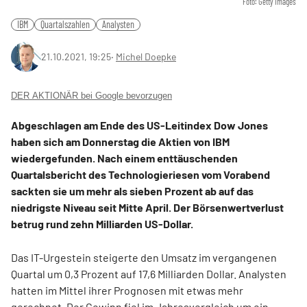
Foto: Getty Images
IBM
Quartalszahlen
Analysten
21.10.2021, 19:25
‧
Michel Doepke
DER AKTIONÄR bei Google bevorzugen
Abgeschlagen am Ende des US-Leitindex Dow Jones
haben sich am Donnerstag die Aktien von IBM
wiedergefunden. Nach einem enttäuschenden
Quartalsbericht des Technologieriesen vom Vorabend
sackten sie um mehr als sieben Prozent ab auf das
niedrigste Niveau seit Mitte April. Der Börsenwertverlust
betrug rund zehn Milliarden US-Dollar.
Das IT-Urgestein steigerte den Umsatz im vergangenen
Quartal um 0,3 Prozent auf 17,6 Milliarden Dollar. Analysten
hatten im Mittel ihrer Prognosen mit etwas mehr
gerechnet. Der Gewinn fiel im Jahresvergleich um ein