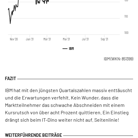
110
100
Nov '20
Jan '21
Mär '21
Mai '21
Jul '21
Sep '21
IBM
IBM
(WKN: 851399)
IBM hat mit den jüngsten Quartalszahlen massiv enttäuscht
und die Erwartungen verfehlt. Kein Wunder, dass die
Marktteilnehmer das schwache Abschneiden mit einem
Kursrutsch von über acht Prozent quittieren. Ein Einstieg
drängt sich beim IT-Dino weiter nicht auf. Seitenlinie!