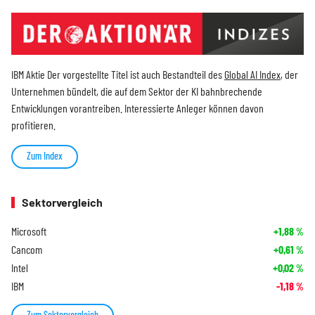
IBM Aktie Der vorgestellte Titel ist auch Bestandteil des
Global AI Index
, der
Unternehmen bündelt, die auf dem Sektor der KI bahnbrechende
Entwicklungen vorantreiben. Interessierte Anleger können davon
profitieren.
Zum Index
Sektorvergleich
Microsoft
+1,88
%
Cancom
+0,61
%
Intel
+0,02
%
IBM
-1,18
%
Zum Sektorvergleich