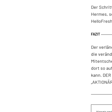
Der Schrit
Hermes, se
HelloFresh
Der verlä
die verän
Mitentsche
dort so au
kann. DER 
„AKTIONÄR
Hinweis nach