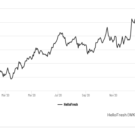
Mär '20
Mai '20
Jul '20
Sep '20
Nov '20
HelloFresh
HelloFresh
(WK