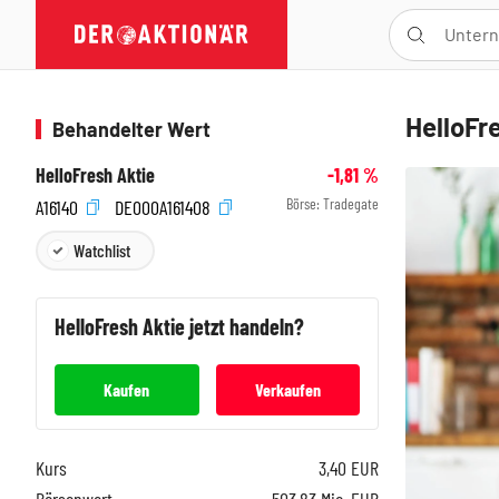
HelloFr
Behandelter Wert
HelloFresh Aktie
-1,81
%
Börse:
Tradegate
A16140
DE000A161408
Watchlist
HelloFresh
Aktie jetzt handeln?
Kaufen
Verkaufen
Kurs
3,40
EUR
Börsenwert
503,83 Mio. EUR