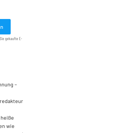
en
Sie gekaufte E-
ohnung –
nredakteur
f heiße
en wie