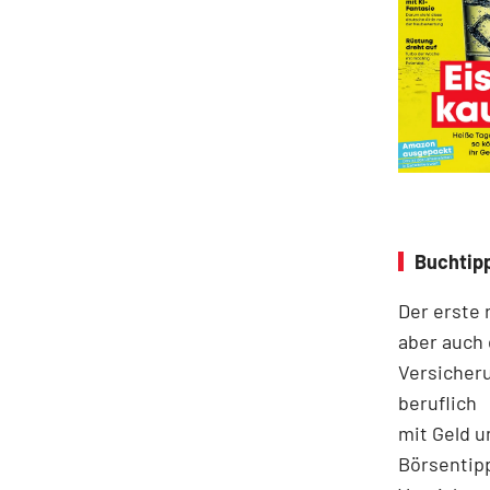
Buchtipp
Der erste 
aber auch 
Versicheru
beruflich
mit Geld u
Börsentip