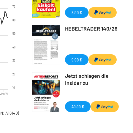
70
8,90 €
60
HEBELTRADER 140/26
50
40
9,90 €
30
20
Jetzt schlagen die
Insider zu
10
Jan '21
49,99 €
N: A16140)