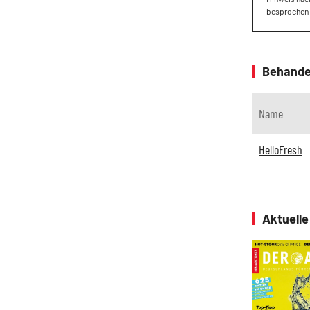
besprochen 
Behande
Name
HelloFresh
Aktuell