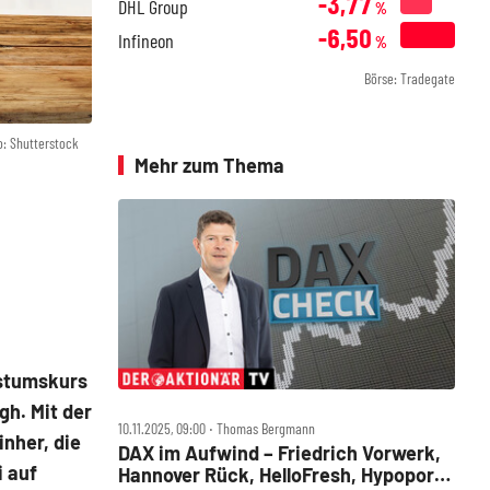
-3,77
DHL Group
%
-6,50
Infineon
%
Börse: Tradegate
o: Shutterstock
Mehr zum Thema
hstumskurs
gh. Mit der
10.11.2025, 09:00 ‧ Thomas Bergmann
nher, die
DAX im Aufwind – Friedrich Vorwerk,
i auf
Hannover Rück, HelloFresh, Hypoport,