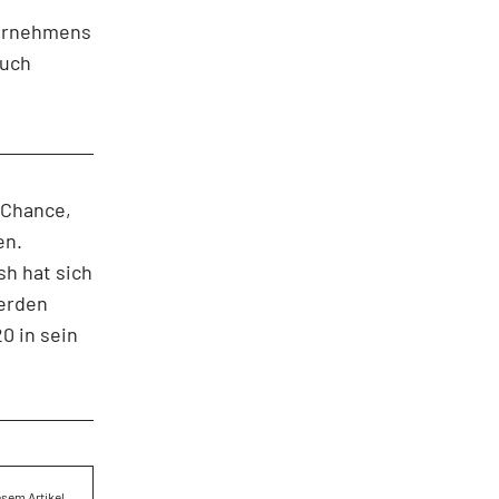
ternehmens
auch
 Chance,
en.
sh hat sich
werden
0 in sein
esem Artikel