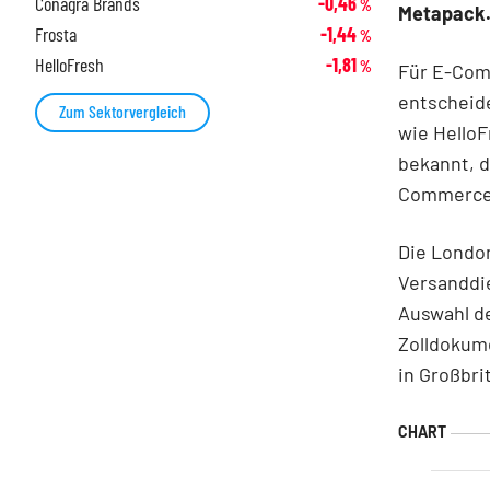
Conagra Brands
-0,46
%
Metapack
Frosta
-1,44
%
HelloFresh
-1,81
%
Für E-Com
entscheide
Zum Sektorvergleich
wie HelloF
bekannt, d
Commerce-
Die London
Versanddie
Auswahl de
Zolldokume
in Großbri