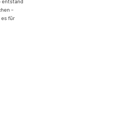
o entstand
chen –
 es für