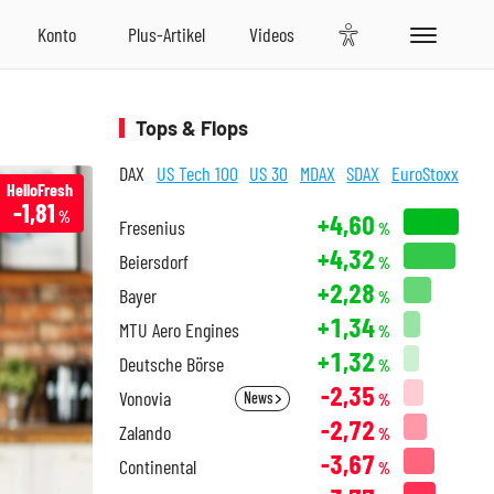
Tops & Flops
DAX
US Tech 100
US 30
MDAX
SDAX
EuroStoxx
HelloFresh
-1,81
%
+4,60
Fresenius
%
+4,32
Beiersdorf
%
+2,28
Bayer
%
+1,34
MTU Aero Engines
%
+1,32
Deutsche Börse
%
-2,35
Vonovia
News
%
-2,72
Zalando
%
-3,67
Continental
%