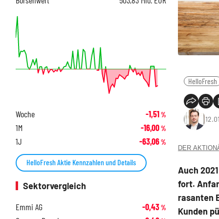
HelloFresh
Woche
-1,51
%
12.0
1M
-16,00
%
1J
-63,06
%
DER AKTIONÄR
HelloFresh Aktie Kennzahlen und Details
Auch 2021
fort. Anfa
Sektorvergleich
rasanten 
Emmi AG
-0,43
%
Kunden pün