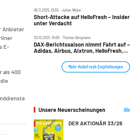
MLP und SUSS Microtec im Check
06.11.2025, 10:55 ‧ Julian Weber
Short‑Attacke auf HelloFresh – Insider
unter Verdacht
r Anbieter
liner
30.10.2025, 10:00 ‧ Thomas Bergmann
DAX‑Berichtssaison nimmt Fahrt auf –
s E-
Adidas, Airbus, Aixtron, HelloFresh,
Kion, Lufthansa, Puma, Wacker
Chemie im Check
Mehr HelloFresh Empfehlungen
 als 400
 die
anddienste
Unsere Neuerscheinungen
Alle
Neuerscheinungen
DER AKTIONÄR 33/26