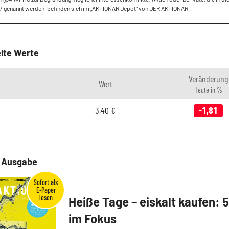
/ genannt werden, befinden sich im „AKTIONÄR Depot“ von DER AKTIONÄR.
lte Werte
Veränderung
Wert
Heute in %
3,40
€
-1,81
e Ausgabe
Heiße Tage – eiskalt kaufen: 
im Fokus