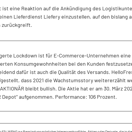
t ist eine Reaktion auf die Ankündigung des Logistikun
inen Lieferdienst Liefery einzustellen, auf den bislang 
 zurückgreift.
ngerte Lockdown ist für E-Commerce-Unternehmen eine
derten Konsumgewohnheiten bei den Kunden festzusetz
idend dafür ist auch die Qualität des Versands. HelloFre
fgestellt, dass 2021 die Wachstumsstory weitererzählt 
AKTIONÄR bleibt bullish. Die Aktie hat er am 30. März 202
 Depot“ aufgenommen. Performance: 106 Prozent.
 §34 WPHG zur Begründung möglicher Interessenkonflikte: Aktien oder Derivate, die in di