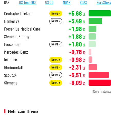
DAX
US Tech 100
US 30
MDAX
SDAX
EuroStoxx
+5,68
Deutsche Telekom
News
%
+3,49
Henkel Vz.
News
%
+1,98
Fresenius Medical Care
%
+1,88
Siemens Energy
%
+1,80
Fresenius
News
%
-0,78
Mercedes-Benz
%
-0,98
Infineon
News
%
-2,31
Rheinmetall
News
%
-5,51
Scout24
News
%
-6,09
Siemens
News
%
Börse: Tradegate
Mehr zum Thema