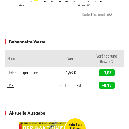
Quelle: Börsenmedien AG
Behandelte Werte
Veränderung
Name
Wert
Heute in %
Heidelberger Druck
1,43
€
+1,93
DAX
26.169,55
Pkt.
+0,17
Aktuelle Ausgabe