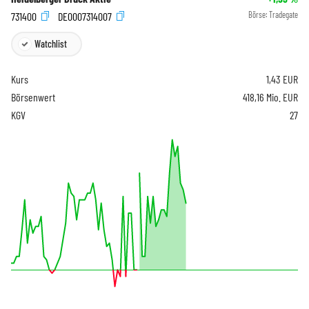
731400
DE0007314007
Börse:
Tradegate
Watchlist
Kurs
1,43
EUR
Börsenwert
418,16 Mio. EUR
KGV
27