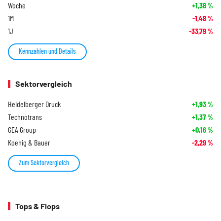
Woche
+1,38
%
1M
-1,48
%
1J
-33,79
%
Kennzahlen und Details
Sektorvergleich
Heidelberger Druck
+1,93
%
Technotrans
+1,37
%
GEA Group
+0,16
%
Koenig & Bauer
-2,29
%
Zum Sektorvergleich
Tops & Flops