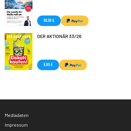
99,99 €
DER AKTIONÄR 33/26
8,90 €
Mediadaten
Impressum