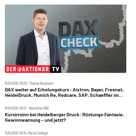
16.04.2026, 09:00 ‧ Thomas Bergmann
DAX weiter auf Erholungskurs ‑ Aixtron, Bayer, Freenet,
HeidelDruck, Munich Re, Redcare, SAP, Schaeffler im
Check
16.04.2026, 08:57 ‧ Maximilian Völkl
Kursirrsinn bei Heidelberger Druck: Rüstungs‑Fantasie,
Gewinnwarnung – und jetzt?
15.04.2026, 09:14 ‧ Marion Schlegel