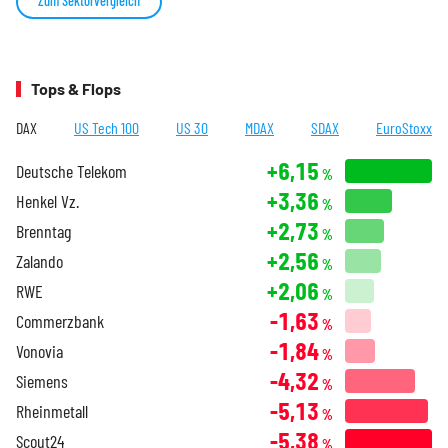
Zum Sektorvergleich
Tops & Flops
DAX
US Tech 100
US 30
MDAX
SDAX
EuroStoxx
+6,15
Deutsche Telekom
%
+3,36
Henkel Vz.
%
+2,73
Brenntag
%
+2,56
Zalando
%
+2,06
RWE
%
-1,63
Commerzbank
%
-1,84
Vonovia
%
-4,32
Siemens
%
-5,13
Rheinmetall
%
-5,38
Scout24
%