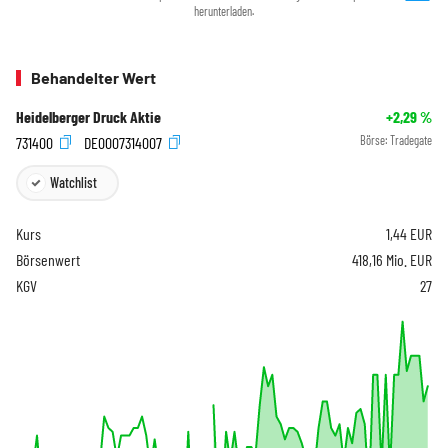
herunterladen.
Behandelter Wert
Heidelberger Druck Aktie
+2,29
%
731400
DE0007314007
Börse:
Tradegate
Watchlist
Kurs
1,44
EUR
Börsenwert
418,16 Mio. EUR
KGV
27