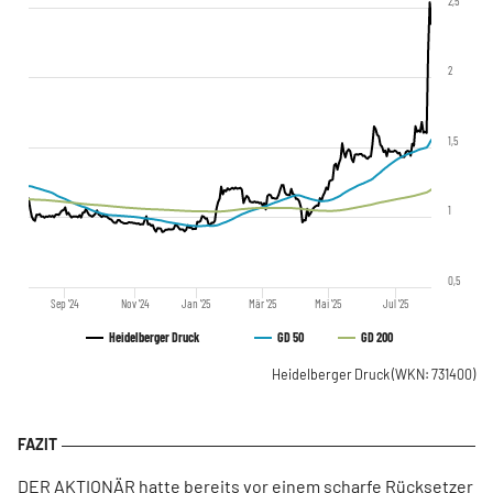
2,5
2
1,5
1
0,5
Sep '24
Nov '24
Jan '25
Mär '25
Mai '25
Jul '25
Heidelberger Druck
GD 50
GD 200
Heidelberger Druck
(WKN: 731400)
DER AKTIONÄR hatte bereits vor einem scharfe Rücksetzer