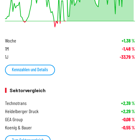
Woche
+1,38
%
1M
-1,48
%
1J
-33,79
%
Kennzahlen und Details
Sektorvergleich
Technotrans
+2,39
%
Heidelberger Druck
+2,29
%
GEA Group
-0,08
%
Koenig & Bauer
-0,55
%