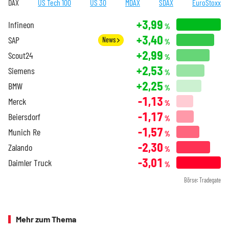
DAX
US Tech 100
US 30
MDAX
SDAX
EuroStoxx
+3,99
Infineon
%
+3,40
SAP
News
%
+2,99
Scout24
%
+2,53
Siemens
%
+2,25
BMW
%
-1,13
Merck
%
-1,17
Beiersdorf
%
-1,57
Munich Re
%
-2,30
Zalando
%
-3,01
Daimler Truck
%
Börse: Tradegate
Mehr zum Thema