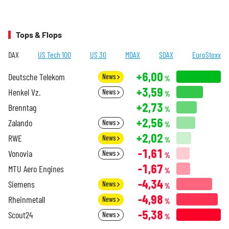
Tops & Flops
DAX
US Tech 100
US 30
MDAX
SDAX
EuroStoxx
+6,00
Deutsche Telekom
News
%
+3,59
Henkel Vz.
News
%
+2,73
Brenntag
%
+2,56
Zalando
News
%
+2,02
RWE
News
%
-1,61
Vonovia
News
%
-1,67
MTU Aero Engines
%
-4,34
Siemens
News
%
-4,98
Rheinmetall
News
%
-5,38
Scout24
News
%