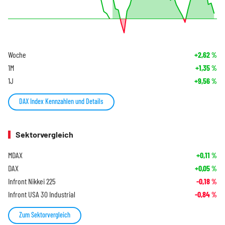
Woche
+2,62
%
1M
+1,35
%
1J
+9,56
%
DAX Index Kennzahlen und Details
Sektorvergleich
MDAX
+0,11
%
DAX
+0,05
%
Infront Nikkei 225
-0,18
%
Infront USA 30 Industrial
-0,84
%
Zum Sektorvergleich