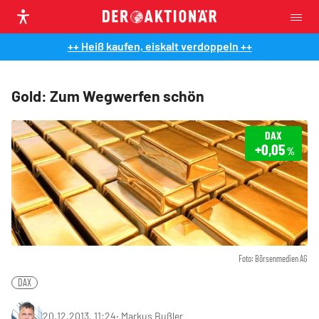
++ Heiß kaufen, eiskalt verdoppeln ++
Gold: Zum Wegwerfen schön
DAX
+0,05
%
Foto: Börsenmedien AG
DAX
20.12.2013, 11:24
‧
Markus Bußler