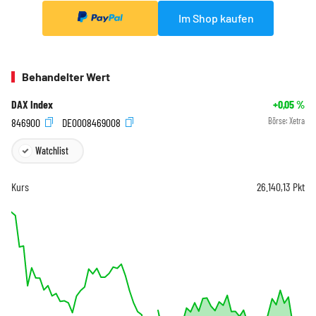
Im Shop kaufen
Behandelter Wert
DAX Index
+0,05
%
846900
DE0008469008
Börse:
Xetra
Watchlist
Kurs
26.140,13
Pkt