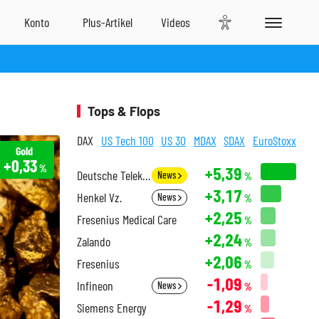
Tops & Flops
DAX
US Tech 100
US 30
MDAX
SDAX
EuroStoxx
Gold
+0,33
%
+5,39
Deutsche Telekom
News
%
+3,17
Henkel Vz.
News
%
+2,25
Fresenius Medical Care
%
+2,24
Zalando
%
+2,06
Fresenius
%
-1,09
Infineon
News
%
-1,29
Siemens Energy
%