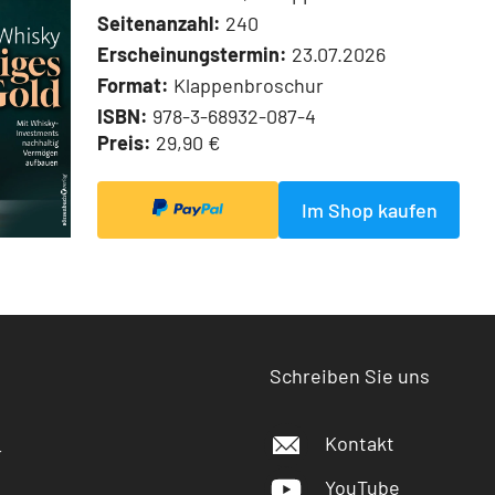
Seitenanzahl:
240
Erscheinungstermin:
23.07.2026
Format:
Klappenbroschur
ISBN:
978-3-68932-087-4
Preis:
29,90 €
Im Shop kaufen
Schreiben Sie uns
Kontakt
r
YouTube