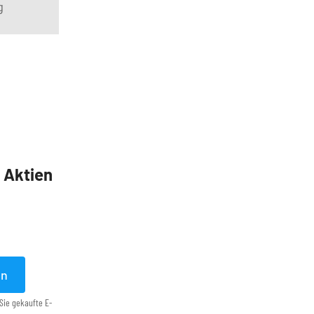
g
5 Aktien
en
Sie gekaufte E-