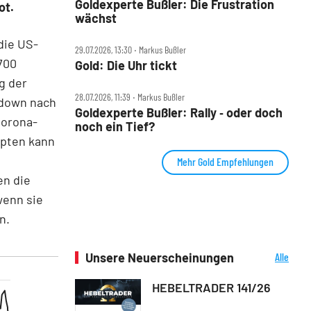
Goldexperte Bußler: Die Frustration
ot.
wächst
die US-
29.07.2026, 13:30 ‧ Markus Bußler
700
Gold: Die Uhr tickt
g der
28.07.2026, 11:39 ‧ Markus Bußler
-down nach
Goldexperte Bußler: Rally ‑ oder doch
Corona-
noch ein Tief?
upten kann
Mehr Gold Empfehlungen
en die
wenn sie
n.
Unsere Neuerscheinungen
Alle
Neuerscheinungen
HEBELTRADER 141/26