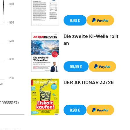
1600
9,90 €
1500
Die zweite KI-Welle rollt
1400
an
1300
99,99 €
1200
DER AKTIONÄR 33/26
'20
009655157)
8,90 €