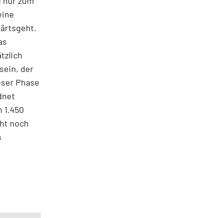
g nur zum
eine
wärtsgeht.
as
tzlich
sein, der
ieser Phase
dnet
n 1.450
cht noch
s