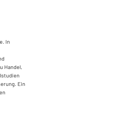
e. In
nd
u Handel,
lstudien
herung. Ein
nen