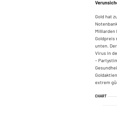
Verunsiche
Gold hat 
Notenbank 
Milliarden
Goldpreis 
unten. Der
Virus in d
– Partyst
Gesundhei
Goldaktien
extrem gün