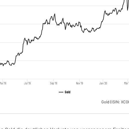
Mai '19
Jul '19
Sep '19
Nov '19
Jan '20
Mär 
Gold
Gold
(ISIN: XC0