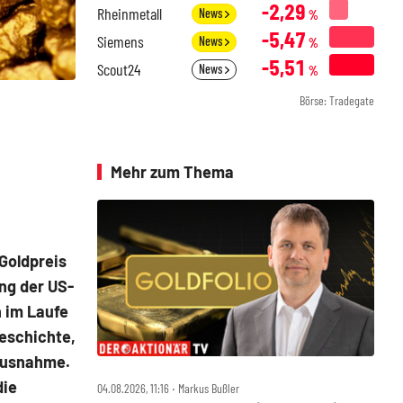
-2,29
Rheinmetall
News
%
-5,47
Siemens
News
%
-5,51
Scout24
News
%
Börse: Tradegate
Mehr zum Thema
 Goldpreis
ng der US-
n im Laufe
Geschichte,
 Ausnahme.
die
04.08.2026, 11:16 ‧ Markus Bußler