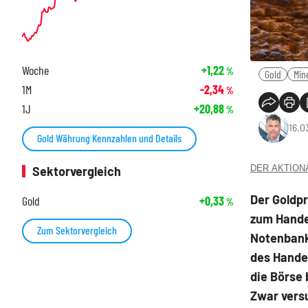
Woche
+1,22
%
Gold
Min
1M
-2,34
%
1J
+20,88
%
16.0
Gold Währung Kennzahlen und Details
DER AKTIONÄR
Sektorvergleich
Der Goldpr
Gold
+0,33
%
zum Hande
Zum Sektorvergleich
Notenbank 
des Handel
die Börse 
Zwar versu