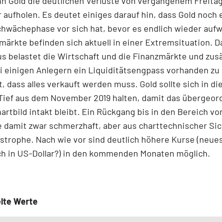
nn Gold die deutlichen Verluste von vergangenem Freita
r aufholen. Es deutet einiges darauf hin, dass Gold noch 
hwächephase vor sich hat, bevor es endlich wieder auf
märkte befinden sich aktuell in einer Extremsituation. D
s belastet die Wirtschaft und die Finanzmärkte und zusä
i einigen Anlegern ein Liquiditätsengpass vorhanden zu 
t, dass alles verkauft werden muss. Gold sollte sich in d
Tief aus dem November 2019 halten, damit das übergeor
hartbild intakt bleibt. Ein Rückgang bis in den Bereich vo
e damit zwar schmerzhaft, aber aus charttechnischer Si
strophe. Nach wie vor sind deutlich höhere Kurse (neue
h in US-Dollar?) in den kommenden Monaten möglich.
lte Werte