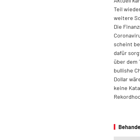
Aktuell ka
Teil wiede
weitere Sc
Die Finanz
Coronaviru
scheint be
dafür sorg
über dem 
bullishe C
Dollar wär
keine Kata
Rekordhoc
Behande