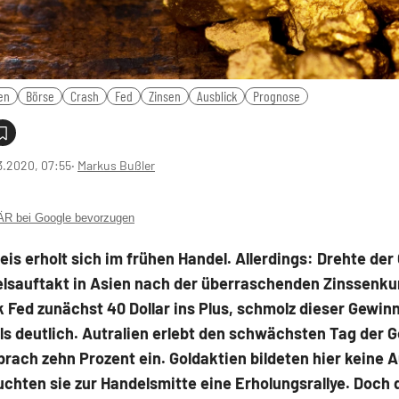
en
Börse
Crash
Fed
Zinsen
Ausblick
Prognose
3.2020, 07:55
‧
Markus Bußler
 bei Google bevorzugen
eis erholt sich im frühen Handel. Allerdings: Drehte der
lsauftakt in Asien nach der überraschenden Zinssenku
Fed zunächst 40 Dollar ins Plus, schmolz dieser Gewin
s deutlich. Autralien erlebt den schwächsten Tag der 
brach zehn Prozent ein. Goldaktien bildeten hier keine
chten sie zur Handelsmitte eine Erholungsrallye. Doch 