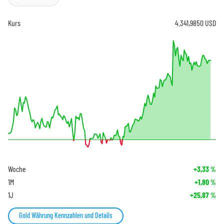
Kurs
4.341,9850
USD
Woche
+3,33
%
1M
+1,80
%
1J
+25,87
%
Gold Währung Kennzahlen und Details