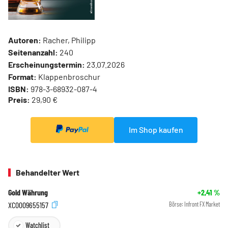
Autoren:
Racher, Philipp
Seitenanzahl:
240
Erscheinungstermin:
23.07.2026
Format:
Klappenbroschur
ISBN:
978-3-68932-087-4
Preis:
29,90 €
Im Shop kaufen
Behandelter Wert
Gold Währung
+2,41
%
XC0009655157
Börse:
Infront FX Market
Watchlist