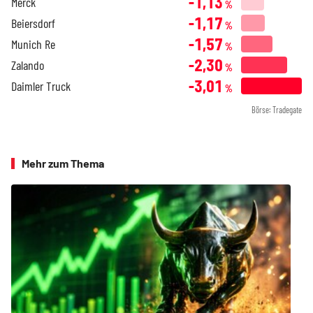
-1,13
Merck
%
-1,17
Beiersdorf
%
-1,57
Munich Re
%
-2,30
Zalando
%
-3,01
Daimler Truck
%
Börse: Tradegate
Mehr zum Thema