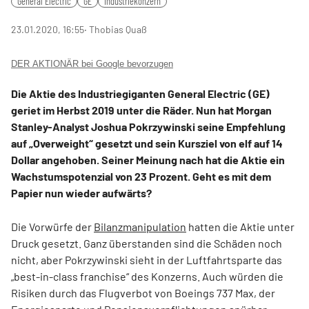
General Electric
GE
Industriekonzern
23.01.2020, 16:55
‧ Thobias Quaß
DER AKTIONÄR bei Google bevorzugen
Die Aktie des Industriegiganten General Electric (GE)
geriet im Herbst 2019 unter die Räder. Nun hat Morgan
Stanley-Analyst Joshua Pokrzywinski seine Empfehlung
auf „Overweight“ gesetzt und sein Kursziel von elf auf 14
Dollar angehoben. Seiner Meinung nach hat die Aktie ein
Wachstumspotenzial von 23 Prozent. Geht es mit dem
Papier nun wieder aufwärts?
Die Vorwürfe der
Bilanzmanipulation
hatten die Aktie unter
Druck gesetzt. Ganz überstanden sind die Schäden noch
nicht, aber Pokrzywinski sieht in der Luftfahrtsparte das
„best-in-class franchise“ des Konzerns. Auch würden die
Risiken durch das Flugverbot von Boeings 737 Max, der