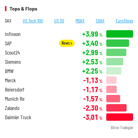
Tops & Flops
DAX
US Tech 100
US 30
MDAX
SDAX
EuroStoxx
+3,99
Infineon
%
+3,40
SAP
News
%
+2,99
Scout24
%
+2,53
Siemens
%
+2,25
BMW
%
-1,13
Merck
%
-1,17
Beiersdorf
%
-1,57
Munich Re
%
-2,30
Zalando
%
-3,01
Daimler Truck
%
Börse: Tradegate