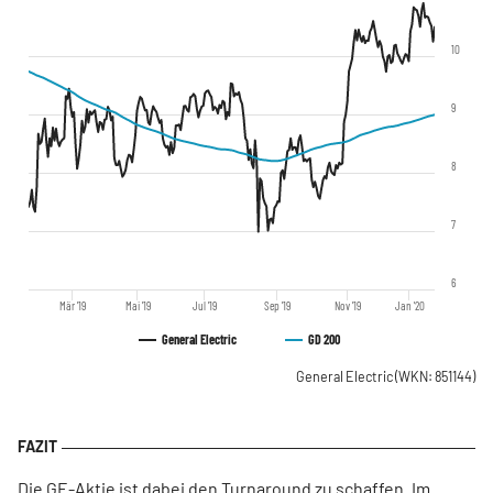
10
9
8
7
6
Mär '19
Mai '19
Jul '19
Sep '19
Nov '19
Jan '20
General Electric
GD 200
General Electric
(WKN: 851144)
Die GE-Aktie ist dabei den Turnaround zu schaffen. Im