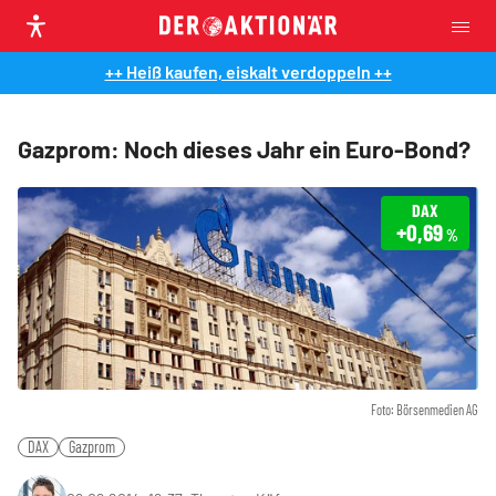
++ Heiß kaufen, eiskalt verdoppeln ++
Gazprom: Noch dieses Jahr ein Euro-Bond?
DAX
+0,69
%
Foto: Börsenmedien AG
DAX
Gazprom