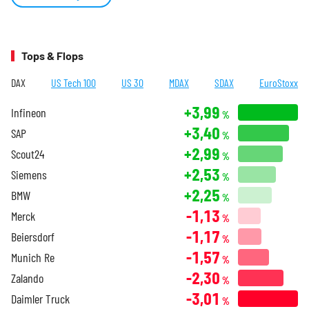
Tops & Flops
DAX
US Tech 100
US 30
MDAX
SDAX
EuroStoxx
+3,99
Infineon
%
+3,40
SAP
%
+2,99
Scout24
%
+2,53
Siemens
%
+2,25
BMW
%
-1,13
Merck
%
-1,17
Beiersdorf
%
-1,57
Munich Re
%
-2,30
Zalando
%
-3,01
Daimler Truck
%