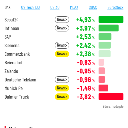
DAX
US Tech 100
US 30
MDAX
SDAX
EuroStoxx
+4,93
Scout24
News
%
+3,97
Infineon
News
%
+2,53
SAP
%
+2,42
Siemens
News
%
+2,38
Commerzbank
News
%
-0,83
Beiersdorf
%
-0,95
Zalando
%
-0,96
Deutsche Telekom
News
%
-1,49
Munich Re
News
%
-3,82
Daimler Truck
News
%
Börse: Tradegate