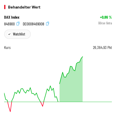
Behandelter Wert
DAX Index
+0,86
%
846900
DE0008469008
Börse:
Xetra
Watchlist
Kurs
26.364,93
Pkt