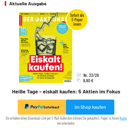
Aktuelle Ausgabe
Nr. 33/26
8,90 €
Heiße Tage – eiskalt kaufen: 5 Aktien im Fokus
Im Shop kaufen
Sofortkauf
Sie erhalten einen Download-Link per E-Mail. Außerdem können Sie gekaufte E-Paper in Ihrem
Konto
herunterladen.