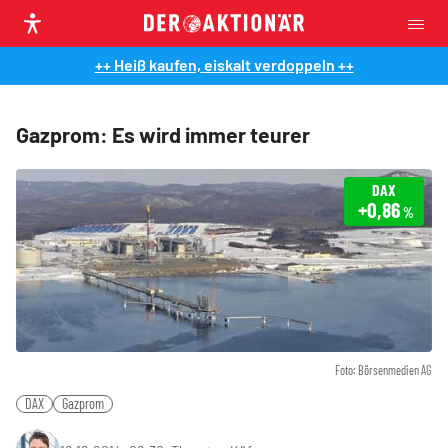
++ Heiß kaufen, eiskalt verdoppeln ++
Gazprom: Es wird immer teurer
DAX
+0,86
%
Foto: Börsenmedien AG
DAX
Gazprom