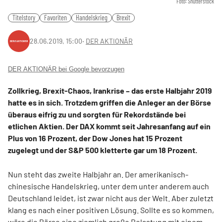
Foto: Shutterstock
Titelstory
Favoriten
Handelskrieg
Brexit
28.06.2019, 15:00
‧
DER AKTIONÄR
DER AKTIONÄR bei Google bevorzugen
Zollkrieg, Brexit-Chaos, Irankrise – das erste Halbjahr 2019
hatte es in sich. Trotzdem griffen die Anleger an der Börse
überaus eifrig zu und sorgten für Rekordstände bei
etlichen Aktien. Der DAX kommt seit Jahresanfang auf ein
Plus von 16 Prozent, der Dow Jones hat 15 Prozent
zugelegt und der S&P 500 kletterte gar um 18 Prozent.
Nun steht das zweite Halbjahr an. Der amerikanisch-
chinesische Handelskrieg, unter dem unter anderem auch
Deutschland leidet, ist zwar nicht aus der Welt. Aber zuletzt
klang es nach einer positiven Lösung. Sollte es so kommen,
wäre die Börse eine ziemlich große Belastung mit einem