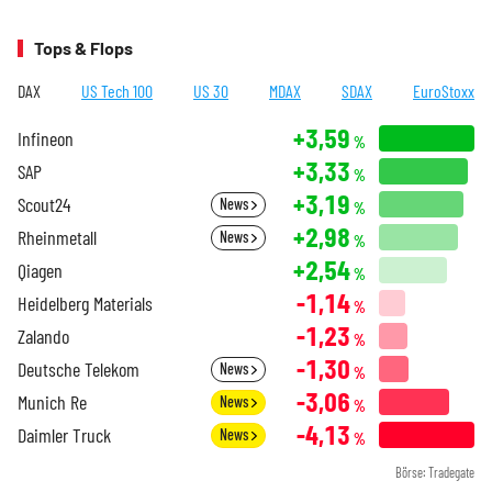
Tops & Flops
DAX
US Tech 100
US 30
MDAX
SDAX
EuroStoxx
+3,59
Infineon
%
+3,33
SAP
%
+3,19
Scout24
News
%
+2,98
Rheinmetall
News
%
+2,54
Qiagen
%
-1,14
Heidelberg Materials
%
-1,23
Zalando
%
-1,30
Deutsche Telekom
News
%
-3,06
Munich Re
News
%
-4,13
Daimler Truck
News
%
Börse: Tradegate