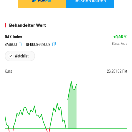
Im Shop kaufen
Behandelter Wert
DAX Index
+0,46
%
846900
DE0008469008
Börse:
Xetra
Watchlist
Kurs
26.261,62
Pkt