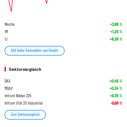
Woche
+2,06
%
1M
+1,25
%
1J
+9,26
%
DAX Index Kennzahlen und Details
Sektorvergleich
DAX
+0,46
%
MDAX
+0,34
%
Infront Nikkei 225
+0,29
%
Infront USA 30 Industrial
-0,09
%
Zum Sektorvergleich