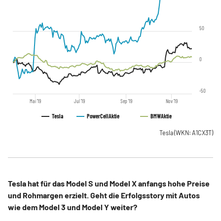
50
0
-50
Mai '19
Jul '19
Sep '19
Nov '19
Tesla
PowerCell
Aktie
BMW
Aktie
Tesla
(WKN: A1CX3T)
Tesla hat für das Model S und Model X anfangs hohe Preise
und Rohmargen erzielt. Geht die Erfolgsstory mit Autos
wie dem Model 3 und Model Y weiter?