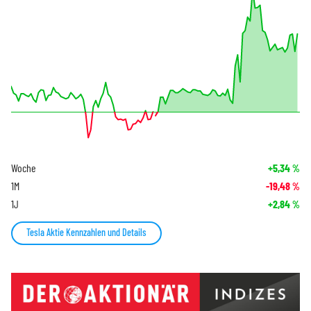
Woche
+5,34
%
1M
-19,48
%
1J
+2,84
%
Tesla Aktie Kennzahlen und Details