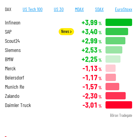
DAX
US Tech 100
US 30
MDAX
SDAX
EuroStoxx
+3,99
Infineon
%
+3,40
SAP
News
%
+2,99
Scout24
%
+2,53
Siemens
%
+2,25
BMW
%
-1,13
Merck
%
-1,17
Beiersdorf
%
-1,57
Munich Re
%
-2,30
Zalando
%
-3,01
Daimler Truck
%
Börse: Tradegate