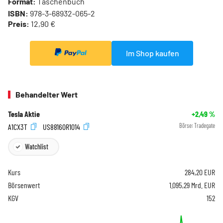
Format:
Taschenbuch
ISBN:
978-3-68932-065-2
Preis:
12,90 €
Im Shop kaufen
Behandelter Wert
Tesla Aktie
+2,49
%
A1CX3T
US88160R1014
Börse:
Tradegate
Watchlist
Kurs
284,20
EUR
Börsenwert
1.095,29 Mrd. EUR
KGV
152