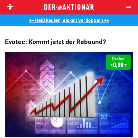
++ Heiß kaufen, eiskalt verdoppeln ++
Evotec: Kommt jetzt der Rebound?
Evotec
+0,98
%