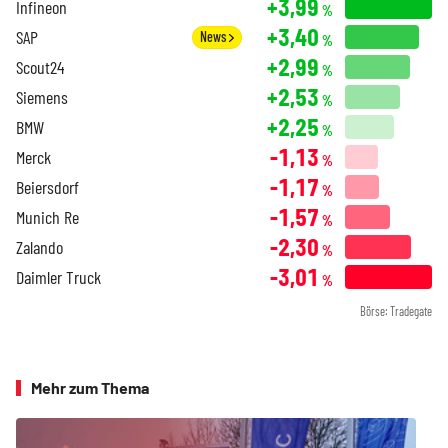
+3,99
Infineon
%
+3,40
SAP
News
%
+2,99
Scout24
%
+2,53
Siemens
%
+2,25
BMW
%
-1,13
Merck
%
-1,17
Beiersdorf
%
-1,57
Munich Re
%
-2,30
Zalando
%
-3,01
Daimler Truck
%
Börse: Tradegate
Mehr zum Thema