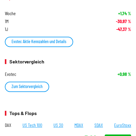
Woche
+1,74
%
1M
-30,97
%
1J
-47,37
%
Evotec Aktie Kennzahlen und Details
Sektorvergleich
Evotec
+0,98
%
Zum Sektorvergleich
Tops & Flops
DAX
US Tech 100
US 30
MDAX
SDAX
EuroStoxx