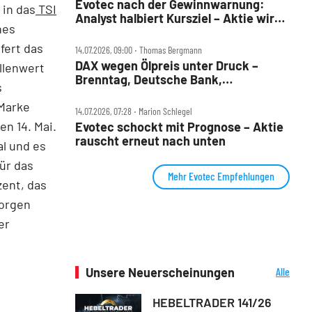
Evotec nach der Gewinnwarnung:
 in das
TSI
Analyst halbiert Kursziel – Aktie wird
nes
durchgereicht
fert das
14.07.2026, 09:00 ‧ Thomas Bergmann
DAX wegen Ölpreis unter Druck –
llenwert
Brenntag, Deutsche Bank,
s
Drägerwerk, Evotec, Puma und
-Marke
Volkswagen im Check
14.07.2026, 07:28 ‧ Marion Schlegel
en 14. Mai.
Evotec schockt mit Prognose – Aktie
rauscht erneut nach unten
al und es
ür das
Mehr Evotec Empfehlungen
zent, das
morgen
er
Unsere Neuerscheinungen
Alle
Neuerscheinungen
HEBELTRADER 141/26