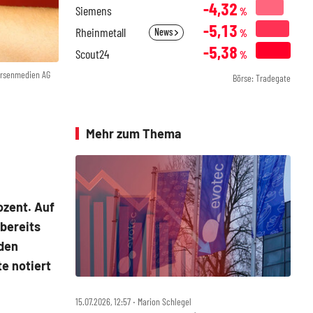
-4,32
Siemens
%
-5,13
Rheinmetall
News
%
-5,38
Scout24
%
örsenmedien AG
Börse: Tradegate
Mehr zum Thema
ozent. Auf
 bereits
 den
e notiert
15.07.2026, 12:57 ‧ Marion Schlegel