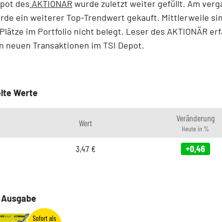
epot des
AKTIONÄR
wurde zuletzt weiter gefüllt. Am ver
rde ein weiterer Top-Trendwert gekauft. Mittlerweile si
Plätze im Portfolio nicht belegt. Leser des AKTIONÄR er
n neuen Transaktionen im TSI Depot.
lte Werte
Veränderung
Wert
Heute in %
3,47
€
+0,46
e Ausgabe