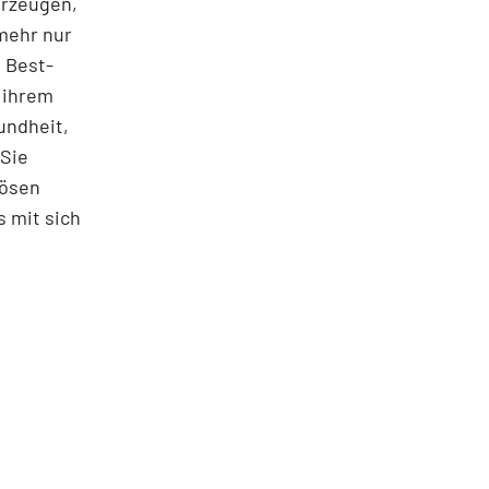
erzeugen,
mehr nur
 Best­
 ihrem
undheit,
 Sie
iösen
s mit sich