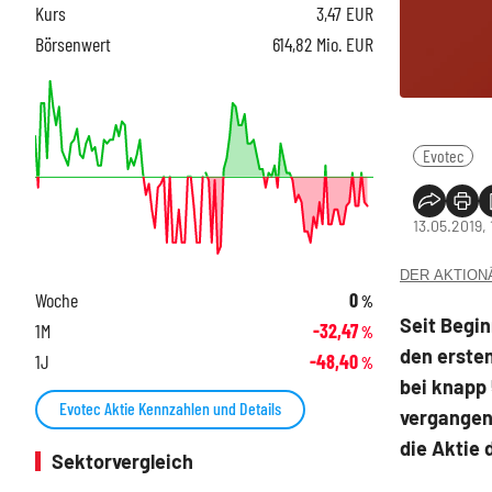
Kurs
3,47
EUR
Börsenwert
614,82 Mio. EUR
Evotec
13.05.2019, 
DER AKTIONÄR
Woche
0
%
Seit Begin
1M
-32,47
%
den ersten
1J
-48,40
%
bei knapp
Evotec Aktie Kennzahlen und Details
vergangen
die Aktie 
Sektorvergleich