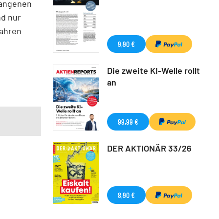
gangenen
nd nur
fahren
9,90 €
Die zweite KI-Welle rollt
an
99,99 €
DER AKTIONÄR 33/26
8,90 €