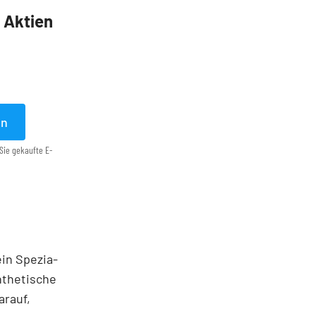
5 Aktien
en
Sie gekaufte E-
ein Spezia­
ynthetische
arauf,