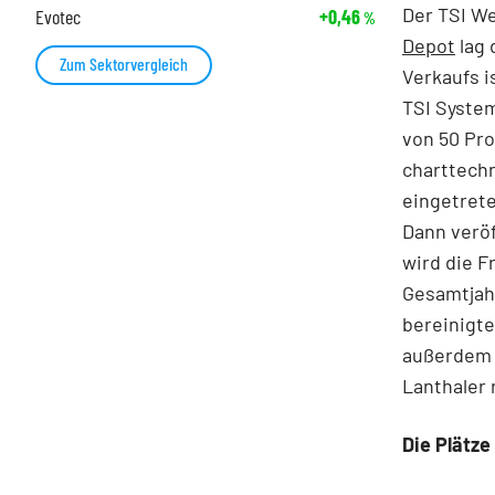
Der TSI We
Evotec
+0,46
%
Depot
lag 
Zum Sektorvergleich
Verkaufs i
TSI System
von 50 Pro
charttechn
eingetrete
Dann veröf
wird die F
Gesamtjahr
bereinigte
außerdem m
Lanthaler 
Die Plätz