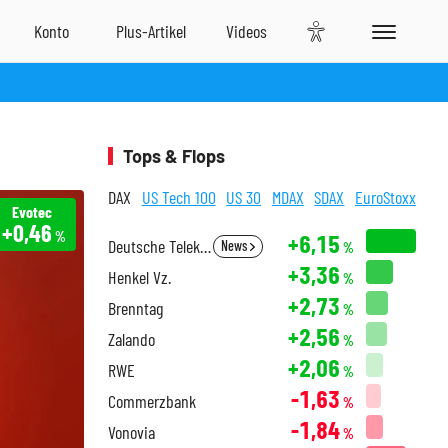
Tops & Flops
DAX
US Tech 100
US 30
MDAX
SDAX
EuroStoxx
Evotec
+0,46
%
+6,15
Deutsche Telekom
News
%
+3,36
Henkel Vz.
%
+2,73
Brenntag
%
+2,56
Zalando
%
+2,06
RWE
%
-1,63
Commerzbank
%
-1,84
Vonovia
%