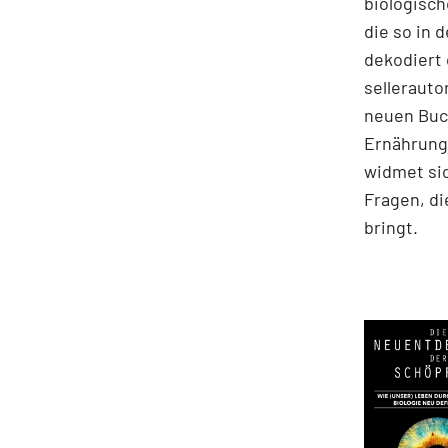
biologisch
die so in 
dekodiert 
sellerauto
neuen Buc
Ernährung 
widmet sic
Fragen, di
bringt.