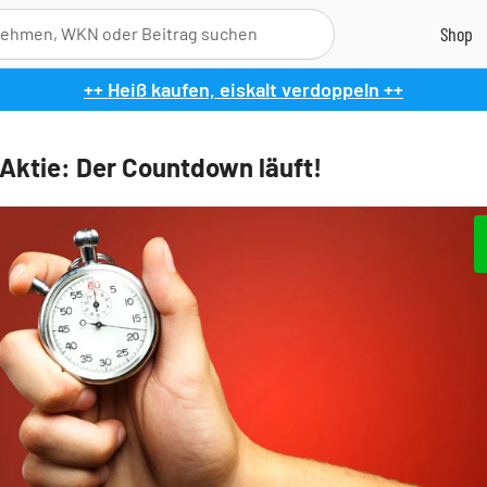
++ Heiß kaufen, eiskalt verdoppeln ++
Aktie: Der Countdown läuft!